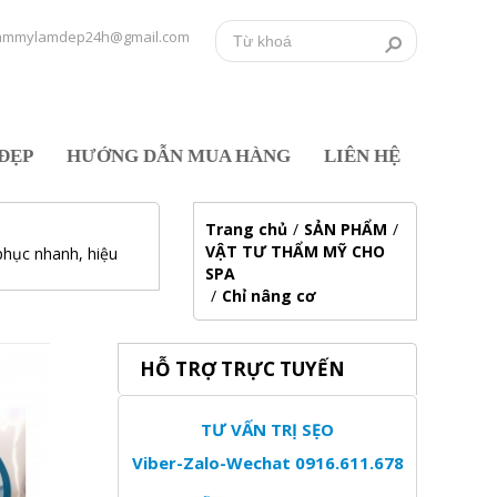
ammylamdep24h@gmail.com
ĐẸP
HƯỚNG DẪN MUA HÀNG
LIÊN HỆ
Trang chủ
/
SẢN PHẨM
/
VẬT TƯ THẨM MỸ CHO
 phục nhanh, hiệu
SPA
/
Chỉ nâng cơ
HỖ TRỢ TRỰC TUYẾN
TƯ VẤN TRỊ SẸO
Viber-Zalo-Wechat 0916.611.678