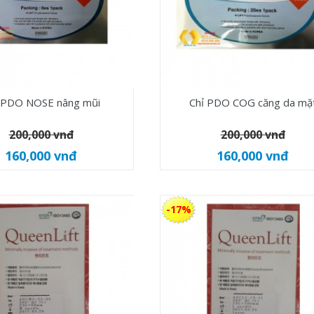
 PDO NOSE nâng mũi
Chỉ PDO COG căng da mặ
200,000 vnđ
200,000 vnđ
160,000 vnđ
160,000 vnđ
-17%