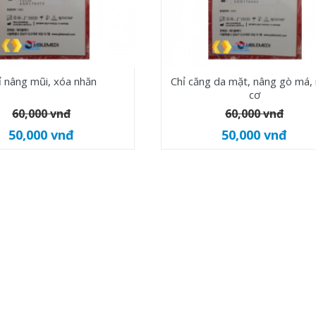
ỉ nâng mũi, xóa nhăn
Chỉ căng da mặt, nâng gò má,
cơ
60,000 vnđ
60,000 vnđ
50,000 vnđ
50,000 vnđ