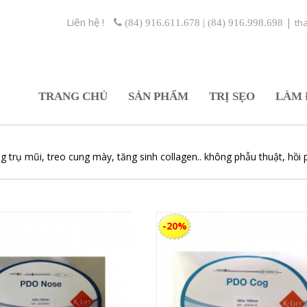
Liên hệ !
|
th
(84) 916.611.678 | (84) 916.998.698
TRANG CHỦ
SẢN PHẨM
TRỊ SẸO
LÀM 
ng trụ mũi, treo cung mày, tăng sinh collagen.. không phẫu thuật, hồi
-20%