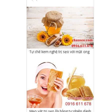
Tự chế kem nghệ trị sẹo với mật ong
Mẹo vặt trị sẹo lồi bằng tự nhiên dành