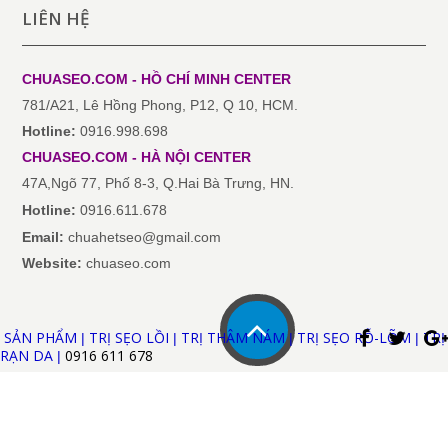
LIÊN HỆ
CHUASEO.COM - HỒ CHÍ MINH
CENTER
781/A21, Lê Hồng Phong, P12, Q 10, HCM.
Hotline:
0916.998.698
CHUASEO.COM
-
HÀ NỘI
CENTER
47A,Ngõ 77, Phố 8-3, Q.Hai Bà Trưng, HN.
Hotline:
0916.611.678
Email:
chuahetseo@gmail.com
Website:
chuaseo.com
SẢN PHẨM
TRỊ SẸO LỒI
TRỊ THÂM NÁM
TRỊ SẸO RỖ-LÕM
TRỊ
|
|
|
|
RẠN DA
0916 611
678
|