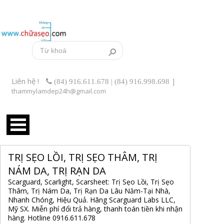
Liên hệ !
|
(84) 916.611.678 | (84) 916.998.698
thammylamdep24h@gmail.com
TRỊ SẸO LỒI, TRỊ SẸO THÂM, TRỊ
NÁM DA, TRỊ RẠN DA
Scarguard, Scarlight, Scarsheet: Trị Sẹo Lồi, Trị Sẹo
Thâm, Trị Nám Da, Trị Rạn Da Lâu Năm-Tại Nhà,
Nhanh Chóng, Hiệu Quả. Hãng Scarguard Labs LLC,
Mỹ SX. Miễn phí đổi trả hàng, thanh toán tiền khi nhận
hàng. Hotline 0916.611.678