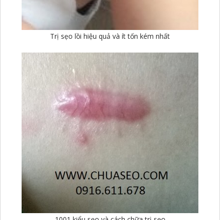
Trị sẹo lồi hiệu quả và ít tốn kém nhất
1001 kiểu sẹo và cách chữa trị sẹo