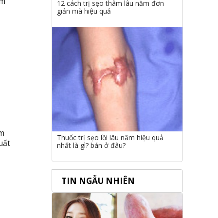
ẩm
12 cách trị sẹo thâm lâu năm đơn
giản mà hiệu quả
em
Thuốc trị sẹo lồi lâu năm hiệu quả
uất
nhất là gì? bán ở đâu?
TIN NGẪU NHIÊN