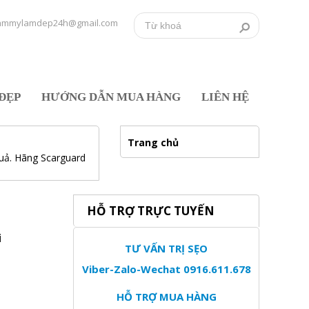
ammylamdep24h@gmail.com
ĐẸP
HƯỚNG DẪN MUA HÀNG
LIÊN HỆ
Trang chủ
Quả. Hãng Scarguard
HỖ TRỢ TRỰC TUYẾN
i
TƯ VẤN TRỊ SẸO
Viber-Zalo-Wechat 0916.611.678
HỖ TRỢ MUA HÀNG