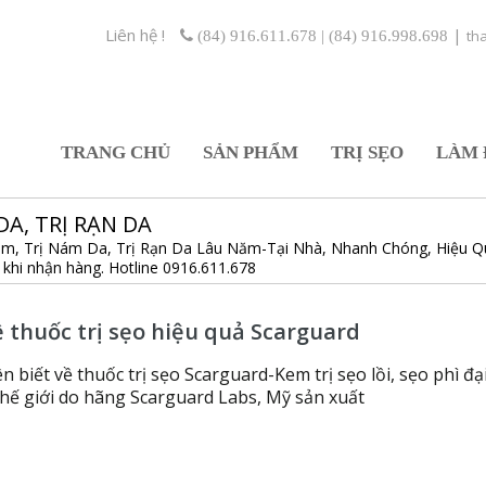
Liên hệ !
|
th
(84) 916.611.678 | (84) 916.998.698
TRANG CHỦ
SẢN PHẨM
TRỊ SẸO
LÀM 
DA, TRỊ RẠN DA
o Thâm, Trị Nám Da, Trị Rạn Da Lâu Năm-Tại Nhà, Nhanh Chóng, Hiệu 
n khi nhận hàng. Hotline 0916.611.678
 thuốc trị sẹo hiệu quả Scarguard
 biết về thuốc trị sẹo Scarguard-Kem trị sẹo lồi, sẹo phì đạ
thế giới do hãng Scarguard Labs, Mỹ sản xuất