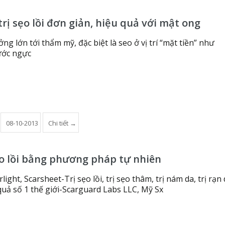
rị sẹo lồi đơn giản, hiệu quả với mật ong
ng lớn tới thẩm mỹ, đặc biệt là seo ở vị trí “mặt tiền” như
ước ngực
08-10-2013
Chi tiết →
ẹo lồi bằng phương pháp tự nhiên
light, Scarsheet-Trị sẹo lồi, trị sẹo thâm, trị nám da, trị rạn
uả số 1 thế giới-Scarguard Labs LLC, Mỹ Sx