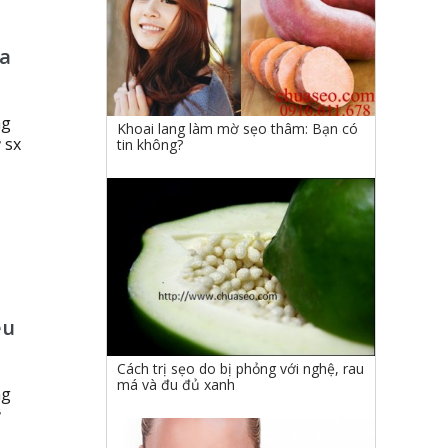
ha
ng
Khoai lang làm mờ sẹo thâm: Bạn có
 sx
tin không?
ệu
Cách trị sẹo do bị phỏng với nghệ, rau
má và đu đủ xanh
ng
ỹ