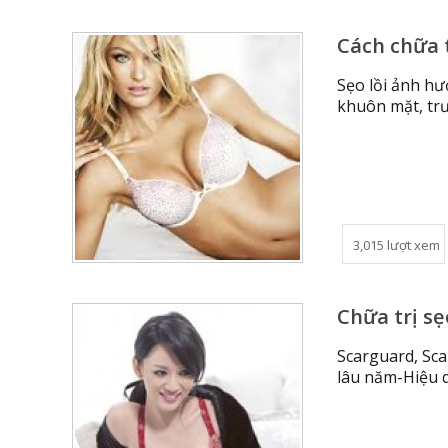
Cách chữa t
Sẹo lồi ảnh hưở
khuôn mặt, tr
3,015 lượt xem
Chữa trị s
Scarguard, Scar
lâu năm-Hiệu q