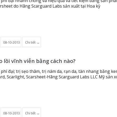
ẹo phì đại nhanh chóng và hiệu quả và tiết kiệm bằng sản ph
rsheet do Hãng Scarguard Labs sản xuất tại Hoa kỳ
08-10-2013
Chi tiết →
o lồi vĩnh viễn bằng cách nào?
o phì đại; trị sẹo thâm, trị nám da, rạn da, tàn nhang bằng k
ard, Scarlight, Scarsheet-Hãng Scarguard Labs LLC Mỹ sản x
08-10-2013
Chi tiết →