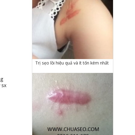
Trị sẹo lồi hiệu quả và ít tốn kém nhất
ng
 sx