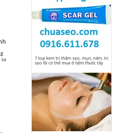
anh
ng
7 loại kem trị thâm sẹo, mụn, nám, trị
 sx
sẹo lồi có thể mua ở tiệm thuốc tây