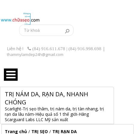
Liên hệ !
|
(84) 916.611.678 | (84) 916.998.698
thammylamdep24h@gmail.com
TRỊ NÁM DA, RẠN DA, NHANH
CHÓNG
Scarlight-Trị sẹo thâm, trị nám da, trị tàn nhang, trị
rạn da lâu năm-Hiệu quả số 1 thế giới-Hãng
Scarguard Labs LLC Mỹ sản xuất
Trang chủ
/
TRỊ SẸO
/
TRỊ RẠN DA