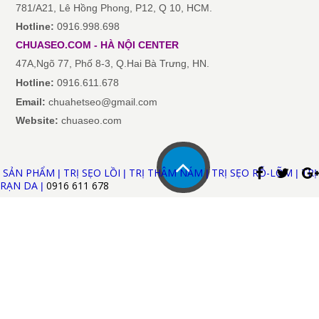
781/A21, Lê Hồng Phong, P12, Q 10, HCM.
Hotline:
0916.998.698
CHUASEO.COM
-
HÀ NỘI
CENTER
47A,Ngõ 77, Phố 8-3, Q.Hai Bà Trưng, HN.
Hotline:
0916.611.678
Email:
chuahetseo@gmail.com
Website:
chuaseo.com
SẢN PHẨM
TRỊ SẸO LỒI
TRỊ THÂM NÁM
TRỊ SẸO RỖ-LÕM
TRỊ
|
|
|
|
RẠN DA
0916 611
678
|