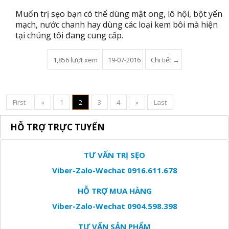
Muốn trị sẹo bạn có thể dùng mật ong, lô hội, bột yến
mạch, nước chanh hay dùng các loại kem bôi mà hiện
tại chúng tôi đang cung cấp.
1,856 lượt xem
19-07-2016
Chi tiết →
First
«
1
2
3
4
»
Last
HỖ TRỢ TRỰC TUYẾN
TƯ VẤN TRỊ SẸO
Viber-Zalo-Wechat 0916.611.678
HỖ TRỢ MUA HÀNG
Viber-Zalo-Wechat 0904.598.398
TƯ VẤN SẢN PHẨM