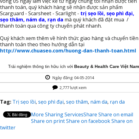
vòng 05 ngày làm việc kể từ ngày chúng tôi nhận được tiền
thanh toán, quý khách hàng sẽ nhận được sản phẩm
Scarguard - Scarsheet - Scarlight -
trị sẹo lồi, sẹo phì đại,
sẹo thâm, nám da, rạn da
mà quý khách đã đặt mua /
thanh toán qua công ty chuyển phát nhanh.
Quý khách xem thêm về hình thức giao hàng và chuyển tiền
thanh toán theo theo hướng dẫn tại
http://www.chuaseo.com/huong-dan-thanh-toan.html
Trải nghiệm thông tin hữu ích với
Beauty & Health Care Việt Nam
Ngày đăng: 04-05-2014
2,777 lượt xem
Tag:
Trị sẹo lồi
,
sẹo phì đại
,
sẹo thâm
,
nám da
,
rạn da
More Sharing Services
Share
Share on email
Share on print
Share on facebook
Share on
twitter