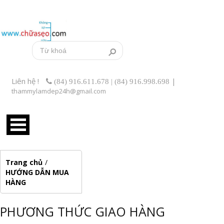
Liên hệ !
|
(84) 916.611.678 | (84) 916.998.698
thammylamdep24h@gmail.com
Trang chủ
/
HƯỚNG DẪN MUA
HÀNG
PHƯƠNG THỨC GIAO HÀNG