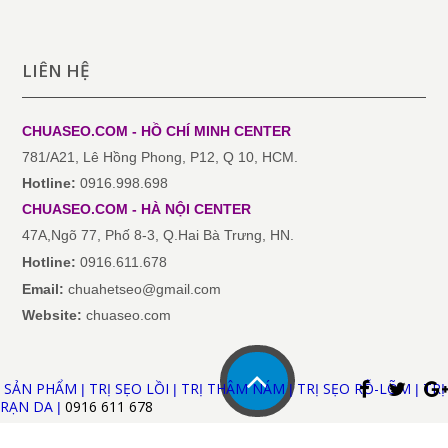
LIÊN HỆ
CHUASEO.COM - HỒ CHÍ MINH
CENTER
781/A21, Lê Hồng Phong, P12, Q 10, HCM.
Hotline:
0916.998.698
CHUASEO.COM
-
HÀ NỘI
CENTER
47A,Ngõ 77, Phố 8-3, Q.Hai Bà Trưng, HN.
Hotline:
0916.611.678
Email:
chuahetseo@gmail.com
Website:
chuaseo.com
SẢN PHẨM
TRỊ SẸO LỒI
TRỊ THÂM NÁM
TRỊ SẸO RỖ-LÕM
TRỊ
|
|
|
|
RẠN DA
0916 611
678
|