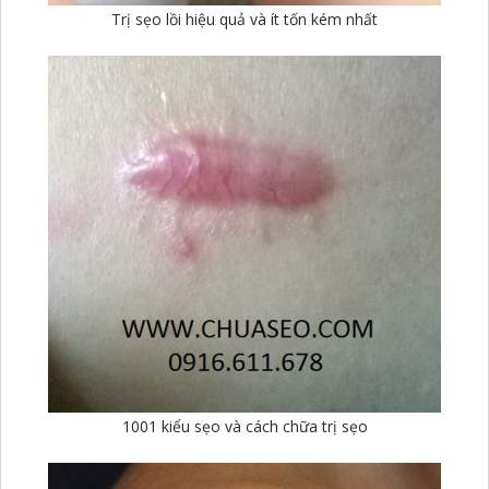
Trị sẹo lồi hiệu quả và ít tốn kém nhất
1001 kiểu sẹo và cách chữa trị sẹo