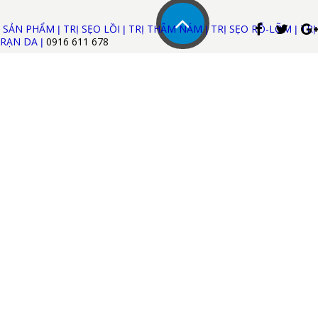
SẢN PHẨM
TRỊ SẸO LỒI
TRỊ THÂM NÁM
TRỊ SẸO RỖ-LÕM
TRỊ
|
|
|
|
RẠN DA
0916 611
678
|