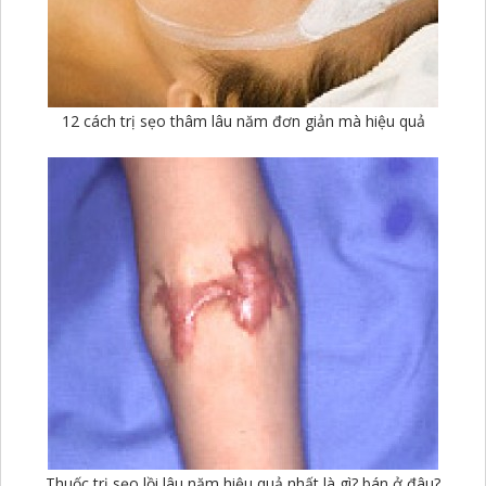
12 cách trị sẹo thâm lâu năm đơn giản mà hiệu quả
Thuốc trị sẹo lồi lâu năm hiệu quả nhất là gì? bán ở đâu?