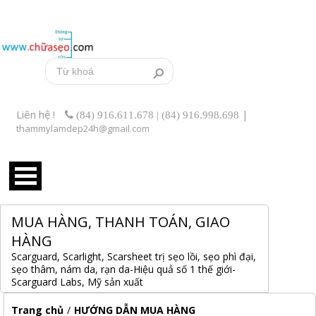
Liên hệ !
|
(84) 916.611.678 | (84) 916.998.698
thammylamdep24h@gmail.com
MUA HÀNG, THANH TOÁN, GIAO
HÀNG
Scarguard, Scarlight, Scarsheet trị sẹo lồi, sẹo phì đại,
sẹo thâm, nám da, rạn da-Hiệu quả số 1 thế giới-
Scarguard Labs, Mỹ sản xuất
Trang chủ
/
HƯỚNG DẪN MUA HÀNG