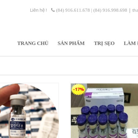
Liên hệ !
|
th
(84) 916.611.678 | (84) 916.998.698
TRANG CHỦ
SẢN PHẨM
TRỊ SẸO
LÀM 
-17%