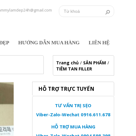
ammylamdep24h@gmail.com
ĐẸP
HƯỚNG DẪN MUA HÀNG
LIÊN HỆ
Trang chủ
/
SẢN PHẨM
/
TIÊM TAN FILLER
HỖ TRỢ TRỰC TUYẾN
TƯ VẤN TRỊ SẸO
Viber-Zalo-Wechat 0916.611.678
HỖ TRỢ MUA HÀNG
Viber-Zalo-Wechat 0904.598.398