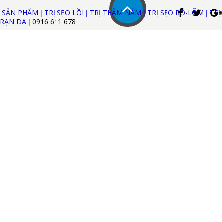
SẢN PHẨM
TRỊ SẸO LỒI
TRỊ THÂM NÁM
TRỊ SẸO RỖ-LÕM
TRỊ
|
|
|
|
RẠN DA
0916 611
678
|