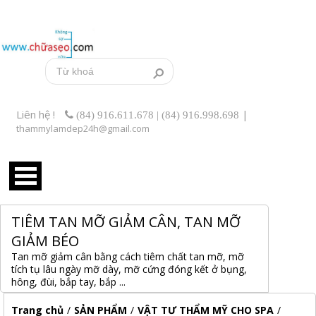
Liên hệ !
|
(84) 916.611.678 | (84) 916.998.698
thammylamdep24h@gmail.com
TIÊM TAN MỠ GIẢM CÂN, TAN MỠ
GIẢM BÉO
Tan mỡ giảm cân bằng cách tiêm chất tan mỡ, mỡ
tích tụ lâu ngày mỡ dày, mỡ cứng đóng kết ở bụng,
hông, đùi, bắp tay, bắp ...
Trang chủ
/
SẢN PHẨM
/
VẬT TƯ THẨM MỸ CHO SPA
/