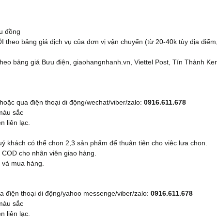
ệu đồng
 theo bảng giá dịch vụ của đơn vị vận chuyển (từ 20-40k tùy địa điểm
 theo bảng giá Bưu điện, giaohangnhanh.vn, Viettel Post, Tín Thành Ker
hoặc qua điện thoại di động/wechat/viber/zalo:
0916.611.678
 màu sắc
n liên lạc.
uý khách có thể chọn 2,3 sản phẩm để thuận tiện cho việc lựa chọn.
ếp COD cho nhân viên giao hàng.
m và mua hàng.
qua điện thoại di động/yahoo messenge/viber/zalo:
0916.611.678
 màu sắc
n liên lạc.