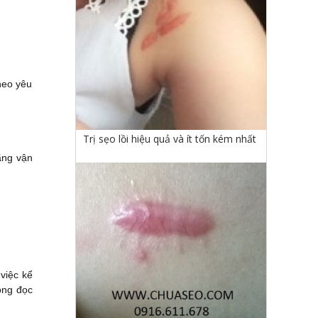
heo yêu
Trị sẹo lồi hiệu quả và ít tốn kém nhất
ãng vận
việc kể
òng đọc