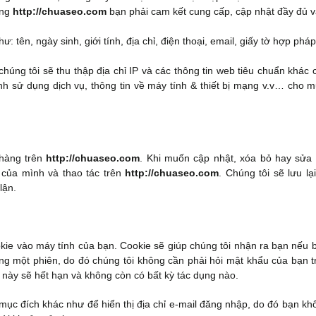
ụng
http://chuaseo.com
bạn phải cam kết cung cấp, cập nhật đầy đủ v
ư: tên, ngày sinh, giới tính, địa chỉ, điện thoại, email, giấy tờ hợp phá
 chúng tôi sẽ thu thập địa chỉ IP và các thông tin web tiêu chuẩn khác
rình sử dụng dịch vụ, thông tin về máy tính & thiết bị mạng v.v… cho 
 hàng trên
http://chuaseo.com
. Khi muốn cập nhật, xóa bỏ hay sửa 
 của mình và thao tác trên
http://chuaseo.com
. Chúng tôi sẽ lưu lạ
lận.
kie vào máy tính của bạn. Cookie sẽ giúp chúng tôi nhận ra bạn nếu b
ùng một phiên, do đó chúng tôi không cần phải hỏi mật khẩu của bạn t
e này sẽ hết hạn và không còn có bất kỳ tác dụng nào.
mục đích khác như để hiển thị địa chỉ e-mail đăng nhập, do đó bạn kh