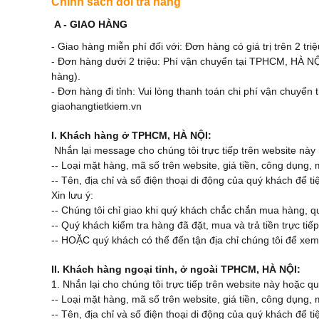
Chính sách đổi trả hàng
A - GIAO HÀNG
- Giao hàng miễn phí đối với: Đơn hàng có giá trị trên 2 tri
- Đơn hàng dưới 2 triệu: Phí vận chuyển tại TPHCM, HÀ NỘI
hàng).
- Đơn hàng đi tỉnh: Vui lòng thanh toán chi phí vận chuyển
giaohangtietkiem.vn
I. Khách hàng ở TPHCM, HÀ NỘI:
Nhắn lại message cho chúng tôi trực tiếp trên website này 
-- Loại mặt hàng, mã số trên website, giá tiền, công dụng,
-- Tên, địa chỉ và số điện thoại di động của quý khách để tiệ
Xin lưu ý:
-- Chúng tôi chỉ giao khi quý khách chắc chắn mua hàng, q
-- Quý khách kiểm tra hàng đã đặt, mua và trả tiền trực ti
-- HOẶC quý khách có thể đến tận địa chỉ chúng tôi để xe
II. Khách hàng ngoại tỉnh, ở ngoài TPHCM, HÀ NỘI:
1. Nhắn lại cho chúng tôi trực tiếp trên website này hoặc 
-- Loại mặt hàng, mã số trên website, giá tiền, công dụng,
-- Tên, địa chỉ và số điện thoại di động của quý khách để tiệ