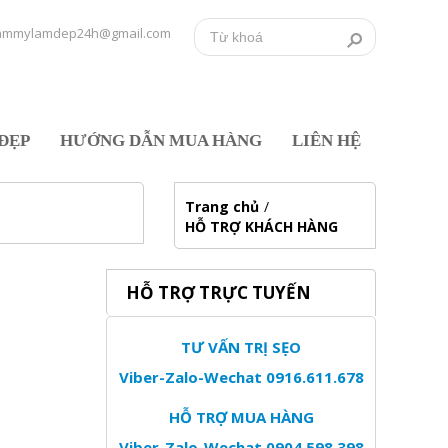
ammylamdep24h@gmail.com
ĐẸP
HƯỚNG DẪN MUA HÀNG
LIÊN HỆ
Trang chủ
/
HỖ TRỢ KHÁCH HÀNG
HỖ TRỢ TRỰC TUYẾN
TƯ VẤN TRỊ SẸO
Viber-Zalo-Wechat 0916.611.678
HỖ TRỢ MUA HÀNG
Viber-Zalo-Wechat 0904.598.398