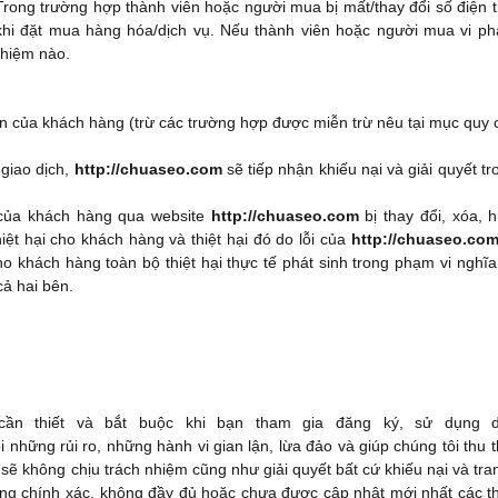
Trong trường hợp thành viên hoặc người mua bị mất/thay đổi số điện t
hi đặt mua hàng hóa/dịch vụ. Nếu thành viên hoặc người mua vi p
nhiệm nào.
n của khách hàng (trừ các trường hợp được miễn trừ nêu tại mục quy 
giao dịch,
http://chuaseo.com
sẽ tiếp nhận khiếu nại và giải quyết tr
 của khách hàng qua website
http://chuaseo.com
bị thay đổi, xóa, h
hiệt hại cho khách hàng và thiệt hại đó do lỗi của
http://chuaseo.co
o khách hàng toàn bộ thiệt hại thực tế phát sinh trong phạm vi nghĩa
cả hai bên.
ần thiết và bắt buộc khi bạn tham gia đăng ký, sử dụng d
i những rủi ro, những hành vi gian lận, lừa đảo và giúp chúng tôi thu 
i sẽ không chịu trách nhiệm cũng như giải quyết bất cứ khiếu nại và tr
ông chính xác, không đầy đủ hoặc chưa được cập nhật mới nhất các th