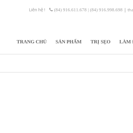
Liên hệ !
|
th
(84) 916.611.678 | (84) 916.998.698
TRANG CHỦ
SẢN PHẨM
TRỊ SẸO
LÀM 