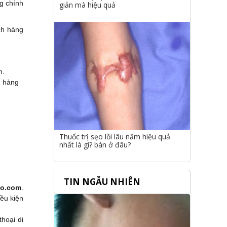
g chính
giản mà hiệu quả
ch hàng
m.
n hàng
Thuốc trị sẹo lồi lâu năm hiệu quả
nhất là gì? bán ở đâu?
TIN NGẪU NHIÊN
eo.com
.
iều kiện
hoại di