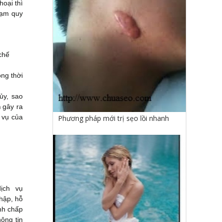
hoại thì
hạm quy
chế
ong thời
ủy, sao
m
gây ra
 vụ của
Phương pháp mới trị sẹo lồi nhanh
ịch vụ
thập, hỗ
anh chấp
ông tin