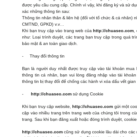
được yêu cầu cung cấp. Chính vì vậy, khi đăng ký và sử d
xác những thông tin sau:
Thông tin nhân thân & liên hệ (đối với tổ chức & cá nhân) nh
CMTND, GPKD) v.v…
Khi bạn truy cập vào trang web của
http://chuaseo.com
,
như: Loại trình duyệt, các trang bạn truy cập trong quá t
bảo mật & an toàn giao dịch.
- Thay đổi thông tin
Bạn là người duy nhất được truy cập vào tài khoản mua
thông tin cá nhân, bạn vui lòng đăng nhập vào tài khoản
thông tin bị thay đổi để chống các hành vi xóa dấu vết gian 
-
http://chuaseo.com
sử dụng Cookie
Khi bạn truy cập website,
http://chuaseo.com
gửi một coo
cập vào nhiều trang trên trang web của chúng tôi trong c
trang. Sau khi bạn đăng xuất hoặc đóng trình duyệt, cooki
http://chuaseo.com
cũng sử dụng cookie lâu dài cho các 