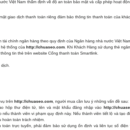
nước Việt Nam thẩm định về độ an toàn bảo mật và cấp phép hoạt độn
mật giao dịch thanh toán riêng đảm bảo thông tin thanh toán của khá
nh tài chính ngân hàng theo quy định của Ngân hàng nhà nước Việt Na
n hệ thống của
http://chuaseo.com
. Khi Khách Hàng sử dụng thẻ ngâ
thông tin thẻ trên website Cổng thanh toán Smartlink.
 dịch.
 vụ trên
http://chuaseo.com
, người mua cần lưu ý những vấn đề sau:
nào hộp thư điện tử, tên và mật khẩu đăng nhập vào
http://chuas
nếu thành viên vi phạm quy định này. Nếu thành viên tiết lộ và tạo đ
ịu hoàn toàn trách nhiệm.
toán trực tuyến, phải đảm bảo sử dụng ổn định và liên tục số điện t