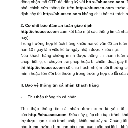
động nhận mã OTP đã đăng ký với
http://chuaseo.com
. 
phải chỉnh sửa thông tin trên
http://chuaseo.com
trước k
định này thì
http://chuaseo.com
không chịu bất cứ trách 
2. Cơ chế bảo đảm an toàn giao dịch
http://chuaseo.com
cam kết bảo mật các thông tin cá nhâ
này).
Trong trường hợp khách hàng khiếu nại về vấn đề an toàn 
hạn 10 ngày làm việc kể từ ngày nhận được khiếu nại.
Nếu khách hàng chứng minh được thông tin thanh toán
chép, tiết lộ, di chuyển trái phép hoặc bị chiếm đoạt gây t
thì
http://chuaseo.com
sẽ chịu trách nhiệm bồi thường ch
mình hoặc liên đới bồi thường trong trường hợp do lỗi của 
II. Bảo vệ thông tin cá nhân khách hàng
- Thu thập thông tin cá nhân
Thu thập thông tin cá nhân được xem là yếu tố c
của
http://chuaseo.com
. Điều này giúp cho bạn tránh khỏ
trợ được bạn khi có tranh chấp, khiếu nại xảy ra. Chúng tô
nào trong trường hợp bạn giả mạo, cung cấp sai lệch, kh