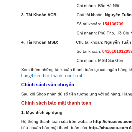
Chi nhánh: Bắc Hà Nội
3. Tài Khoản ACB:
Chủ tài khoản:
Nguyễn Tuấn
Số tài khoản:
154138739
Chi nhánh:
Phú Thọ, Hồ Chí 
4. Tài Khoản MSB:
Chủ tài khoản:
Nguyễn Tuấn
Số tài khoản:
041010101299
Chi nhánh:
MSB Sài Gòn
Xem thêm những tài khoản thanh toán tại các ngân hàng kh
hang/hinh-thuc-thanh-toan.html
Chính sách vận chuyển
Sau khi Shop nhận đủ số tiền tương ứng với số hàng. Hàn
Chính sách bảo mật thanh toán
1. Mục đích áp dụng
Hệ thống thanh toán của trên website
http://chuaseo.co
tiêu chuẩn bảo mật thanh toán của
http://chuaseo.com
đả