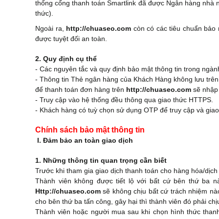
thống cổng thanh toán Smartlink đã được Ngân hàng nhà 
thức).
Ngoài ra,
http://chuaseo.com
còn có các tiêu chuẩn bảo 
được tuyệt đối an toàn.
2. Quy định cụ thể
- Các nguyên tắc và quy định bảo mật thông tin trong ngà
- Thông tin Thẻ ngân hàng của Khách Hàng không lưu trê
để thanh toán đơn hàng trên
http://chuaseo.com
sẽ nhập 
- Truy cập vào hệ thống đều thông qua giao thức HTTPS.
- Khách hàng có tuỳ chọn sử dụng OTP để truy cập và giao
Chính sách bảo mật thông tin
I. Đảm bảo an toàn giao dịch
​1. Những thông tin quan trọng cần biết
Trước khi tham gia giao dịch thanh toán cho hàng hóa/dịch
Thành viên không được tiết lộ với bất cứ bên thứ ba 
Http://chuaseo.com
sẽ không chịu bất cứ trách nhiệm nào 
cho bên thứ ba tấn công, gây hại thì thành viên đó phải ch
Thành viên hoặc người mua sau khi chọn hình thức thanh 