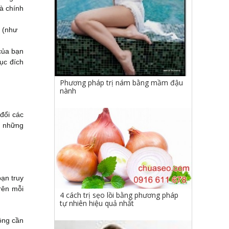
à chính
p (như
 của bạn
mục đích
Phương pháp trị nám bằng mầm đậu
nành
đổi các
i những
ạn truy
rên mỗi
4 cách trị sẹo lồi bằng phương pháp
tự nhiên hiệu quả nhất
ông cần