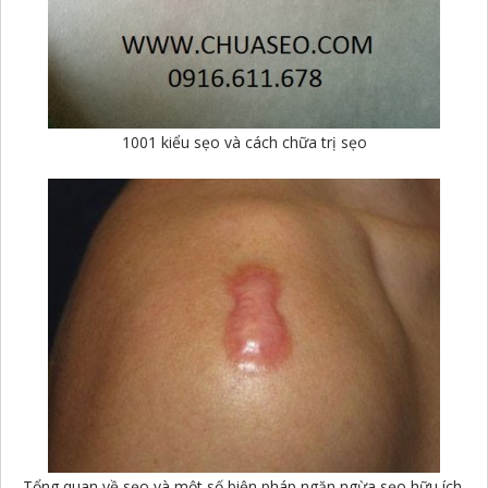
1001 kiểu sẹo và cách chữa trị sẹo
Tổng quan về sẹo và một số biện pháp ngăn ngừa sẹo hữu ích,