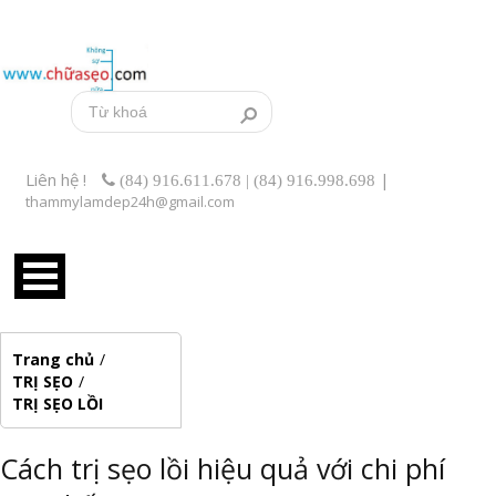
Liên hệ !
|
(84) 916.611.678 | (84) 916.998.698
thammylamdep24h@gmail.com
Trang chủ
/
TRỊ SẸO
/
TRỊ SẸO LỒI
Cách trị sẹo lồi hiệu quả với chi phí