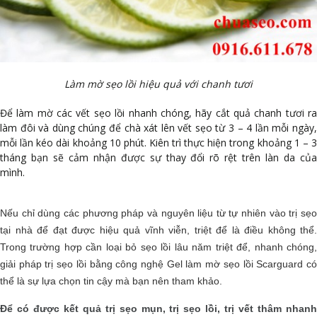
Làm mờ sẹo lồi hiệu quả với chanh tươi
Để làm mờ các vết sẹo lồi nhanh chóng, hãy cắt quả chanh tươi ra
làm đôi và dùng chúng để chà xát lên vết sẹo từ 3 – 4 lần mỗi ngày,
mỗi lần kéo dài khoảng 10 phút. Kiên trì thực hiện trong khoảng 1 – 3
tháng bạn sẽ cảm nhận được sự thay đổi rõ rệt trên làn da của
mình.
Nếu chỉ dùng các phương pháp và nguyên liệu từ tự nhiên vào trị sẹo
tại nhà để đạt được hiệu quả vĩnh viễn, triệt để là điều không thể.
Trong trường hợp cần loại bỏ sẹo lồi lâu năm triệt để, nhanh chóng,
giải pháp trị sẹo lồi bằng công nghệ
Gel làm mờ sẹo lồi Scarguard
c
thể là sự lựa chọn tin cậy mà bạn nên tham khảo.
Để có được kết quả trị sẹo mụn, trị sẹo lồi, trị vết thâm nhanh