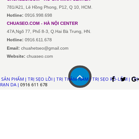
781/A21, Lê Hồng Phong, P12, Q 10, HCM.
Hotline:
0916.998.698
CHUASEO.COM
-
HÀ NỘI
CENTER
47A,Ngõ 77, Phố 8-3, Q.Hai Bà Trưng, HN.
Hotline:
0916.611.678
Email:
chuahetseo@gmail.com
Website:
chuaseo.com
SẢN PHẨM
TRỊ SẸO LỒI
TRỊ THÂM NÁM
TRỊ SẸO RỖ-LÕM
TRỊ
|
|
|
|
RẠN DA
0916 611
678
|