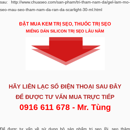
sau:
http://www.chuaseo.com/san-pham/tri-tham-nam-da/gel-lam-mo-
seo-mau-seo-tham-nam-da-ran-da-scarlight-30-ml.html
ĐẶT MUA KEM TRỊ SẸO, THUỐC TRỊ SẸO
MIẾNG DÁN SILICON TRỊ SẸO LÂU NĂM
HÃY LIÊN LẠC SỐ ĐIỆN THOẠI SAU ĐÂY
ĐỂ ĐƯỢC
TƯ VẤN MUA TRỰC TIẾP
0916 611 678 - Mr. Tùng
Để được tư vấn về sử dụng bộ sản phẩm trị sẹo lồi, sẹo thâm