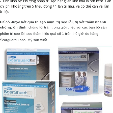
- Tính kinh tế: Phương pháp trị sẹo bằng lăn kim khá là tốn kém. Cần
chi phí khoảng trên 5 triệu đồng / 1 lần trị liệu, và có thể cần vài lần
trị lệu
Để có được kết quả trị sẹo mụn, trị sẹo lồi, trị vết thâm nhanh
chóng, ổn định,
chúng tôi trân trọng giới thiệu với các bạn bộ sản
phẩm trị sẹo lồi, sẹo thâm hiệu quả số 1 trên thế giới do hãng
Scarguard Labs, Mỹ sản xuất.