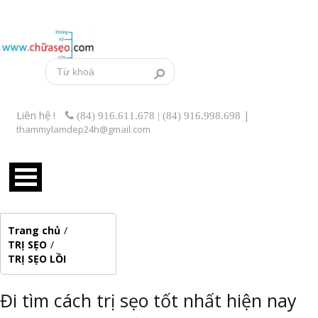
Liên hệ !
|
(84) 916.611.678 | (84) 916.998.698
thammylamdep24h@gmail.com
Trang chủ
/
TRỊ SẸO
/
TRỊ SẸO LỒI
Đi tìm cách trị sẹo tốt nhất hiện nay