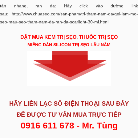
tàn nhang, rạn da: Hãy click vào đường link
sau:
http://www.chuaseo.com/san-pham/tri-tham-nam-da/gel-lam-mo-
seo-mau-seo-tham-nam-da-ran-da-scarlight-30-ml.html
ĐẶT MUA KEM TRỊ SẸO, THUỐC TRỊ SẸO
MIẾNG DÁN SILICON TRỊ SẸO LÂU NĂM
HÃY LIÊN LẠC SỐ ĐIỆN THOẠI SAU ĐÂY
ĐỂ ĐƯỢC
TƯ VẤN MUA TRỰC TIẾP
0916 611 678 - Mr. Tùng