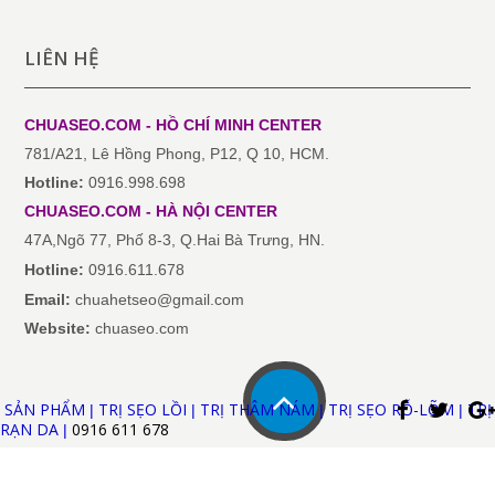
LIÊN HỆ
CHUASEO.COM - HỒ CHÍ MINH
CENTER
781/A21, Lê Hồng Phong, P12, Q 10, HCM.
Hotline:
0916.998.698
CHUASEO.COM
-
HÀ NỘI
CENTER
47A,Ngõ 77, Phố 8-3, Q.Hai Bà Trưng, HN.
Hotline:
0916.611.678
Email:
chuahetseo@gmail.com
Website:
chuaseo.com
SẢN PHẨM
TRỊ SẸO LỒI
TRỊ THÂM NÁM
TRỊ SẸO RỖ-LÕM
TRỊ
|
|
|
|
RẠN DA
0916 611
678
|