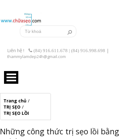
Liên hệ !
|
(84) 916.611.678 | (84) 916.998.698
thammylamdep24h@gmail.com
Trang chủ
/
TRỊ SẸO
/
TRỊ SẸO LỒI
Những công thức trị sẹo lồi bằng