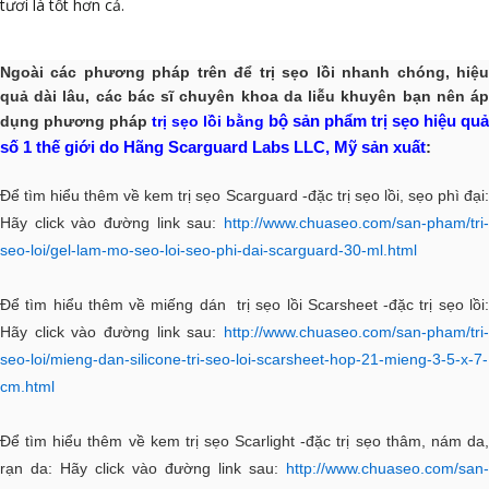
tươi là tốt hơn cả.
Ngoài các phương pháp trên để trị sẹo lồi nhanh chóng, hiệu
quả dài lâu, các bác sĩ chuyên khoa da liễu khuyên bạn nên áp
bộ sản phẩm trị sẹo hiệu quả
dụng
phương pháp
trị sẹo lồi bằng
số 1 thế giới do Hãng Scarguard Labs LLC, Mỹ sản xuất
:
Để tìm hiểu thêm về kem trị sẹo Scarguard -đặc trị sẹo lồi, sẹo phì đại:
Hãy click vào đường link sau:
http://www.chuaseo.com/san-pham/tri-
seo-loi/gel-lam-mo-seo-loi-seo-phi-dai-scarguard-30-ml.html
Để tìm hiểu thêm về miếng dán trị sẹo lồi Scarsheet -đặc trị sẹo lồi:
Hãy click vào đường link sau:
http://www.chuaseo.com/san-pham/tri-
seo-loi/mieng-dan-silicone-tri-seo-loi-scarsheet-hop-21-mieng-3-5-x-7-
cm.html
Để tìm hiểu thêm về kem trị sẹo Scarlight -đặc trị sẹo thâm, nám da,
rạn da: Hãy click vào đường link sau:
http://www.chuaseo.com/san-