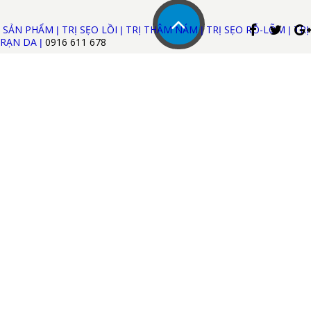
SẢN PHẨM
TRỊ SẸO LỒI
TRỊ THÂM NÁM
TRỊ SẸO RỖ-LÕM
TRỊ
|
|
|
|
RẠN DA
0916 611
678
|