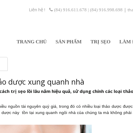
Liên hệ !
|
th
(84) 916.611.678 | (84) 916.998.698
TRANG CHỦ
SẢN PHẨM
TRỊ SẸO
LÀM 
thảo dược xung quanh nhà
ách trị sẹo lồi lâu năm hiệu quả, sử dụng chính các loại thả
hiều nguồn tài nguyên quý giá, trong đó có nhiều loại thảo dược được
o dược này
tồn tại xung quanh ngôi nhà của chúng ta mà không phải 