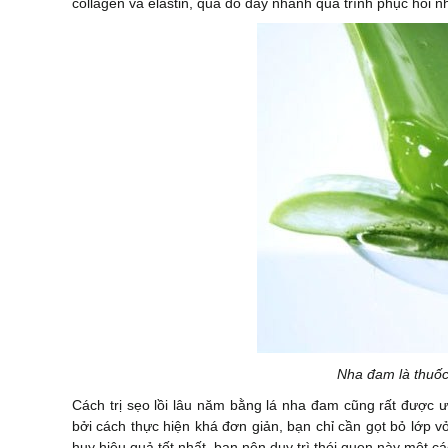
collagen và elastin, qua đó đẩy nhanh quá trình phục hồi n
Nha đam là thuốc 
Cách trị sẹo lồi lâu năm bằng lá nha đam cũng rất được 
bởi cách thực hiện khá đơn giản, bạn chỉ cần gọt bỏ lớp v
huy hiệu quả tốt nhất, bạn nên duy trì thói quen này một 