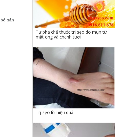
n bộ sản
Tự pha chế thuốc trị sẹo do mụn từ
mật ong và chanh tươi
Trị sẹo lồi hiệu quả