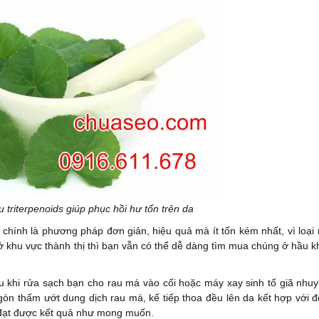
 triterpenoids giúp phục hồi hư tổn trên da
á chính là phương pháp đơn giản, hiệu quả mà ít tốn kém nhất, vì loại
 khu vực thành thị thì bạn vẫn có thể dễ dàng tìm mua chúng ở hầu k
u khi rửa sạch bạn cho rau má vào cối hoặc máy xay sinh tố giã nhuy
gòn thấm ướt dung dịch rau má, kế tiếp thoa đều lên da kết hợp với đ
 đạt được kết quả như mong muốn.