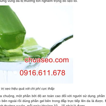
hững vùng da bị thương tổn nghiêm trọng do sẹo lồi.
trị sẹo hiệu quả với chi phí cực thấp
ưa chuộng, một phần bởi độ an toàn cao đối với người sử dụng, phần 
ỏ bên ngoài rồi dùng phần gel bên trong đắp trực tiếp lên da là được.
cách thường xuyên, mỗi ngày khoảng 10 – 15 phút là được.