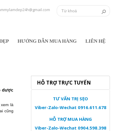
ammylamdep24h@gmail.com
ĐẸP
HƯỚNG DẪN MUA HÀNG
LIÊN HỆ
HỖ TRỢ TRỰC TUYẾN
o dược
TƯ VẤN TRỊ SẸO
 xem là
Viber-Zalo-Wechat 0916.611.678
ai cũng
HỖ TRỢ MUA HÀNG
Viber-Zalo-Wechat 0904.598.398