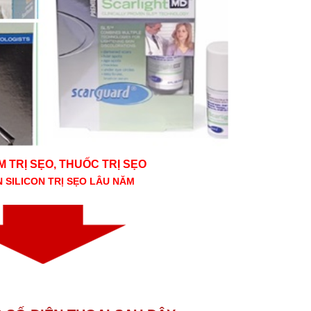
 TRỊ SẸO, THUỐC TRỊ SẸO
 SILICON TRỊ SẸO LÂU NĂM