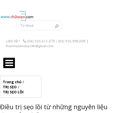
Liên hệ !
|
(84) 916.611.678 | (84) 916.998.698
thammylamdep24h@gmail.com
Trang chủ
/
TRỊ SẸO
/
TRỊ SẸO LỒI
Điều trị sẹo lồi từ những nguyên liệu