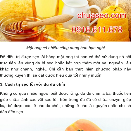
Mật ong có nhiều công dụng hơn bạn nghĩ
Để điều trị được sẹo lồi bằng mật ong thì bạn có thể sử dụng nó bôi
trực tiếp lên vùng da bị sẹo hoặc kết hợp thêm một vài nguyên liệu
khác như chanh, nghệ…Chỉ cần bạn thực hiện phương pháp này
thường xuyên thì sẽ đạt được hiệu quả tốt như ý muốn.
3. Cách trị sẹo lồi với đu đủ chín
Không có quá nhiều người biết được rằng, đu đủ chín là bài thuốc tiên
giúp chữa lành các vết sẹo lồi. Bên trong đu đủ có chứa enzym giúp
loại bỏ được các tế bào da chết, những tế bào là nguyên nhân chinsh
dẫn đến sẹo.