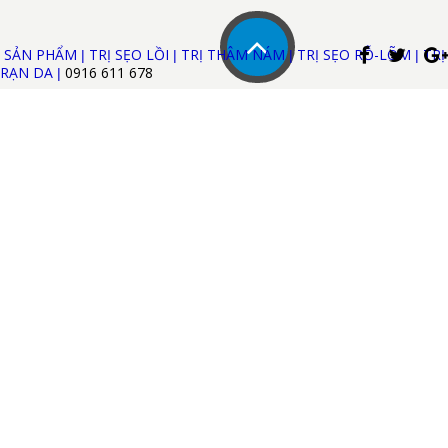
SẢN PHẨM
TRỊ SẸO LỒI
TRỊ THÂM NÁM
TRỊ SẸO RỖ-LÕM
TRỊ
|
|
|
|
RẠN DA
0916 611
678
|