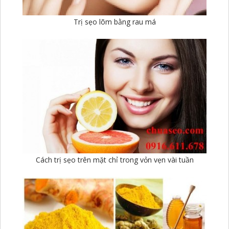
Trị sẹo lõm bằng rau má
Cách trị sẹo trên mặt chỉ trong vỏn vẹn vài tuần