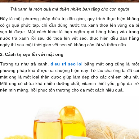
Trà xanh là món quà mà thiên nhiên ban tặng cho con người
Đây là một phương pháp điều trị dân gian, quy trình thực hiện không
có gì quá phức tạp, chỉ cần dùng nước trà xanh thoa lên vùng da bị
sẹo là được. Một cách khác là bạn ngâm quả bóng bông vào trong
nước trà xanh rồi sau đó thoa lên vết sẹo, thực hiện đều đặn hằng
ngày thì sau một thời gian vết sẹo sẽ không còn lồi và thâm nữa.
2. Cách trị sẹo lồi với mật ong
Tương tự như trà xanh,
dieu tri seo loi
bằng mật ong cũng là mộ
phương pháp khá được ưa chuộng hiện nay. Từ lâu cha ông ta đã coi
mật ong là một loại thần dược giúp làm đẹp cho các chị em phụ nữ.
Mật ong có chứa khá nhiều dưỡng chất, vitamin thiết yếu, giúp da trở
nên mịn màng, hồi phục tổn thương cho da một cách hiệu quả.