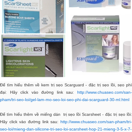
Để tìm hiểu thêm về kem trị sẹo Scarguard - đặc trị sẹo lồi, sẹo phì
đại: Hãy click vào đường link sau:
http://www.chuaseo.com/san-
pham/tri-seo-loi/gel-lam-mo-seo-loi-seo-phi-dai-scarguard-30-ml.html
Để tìm hiểu thêm về miếng dán trị sẹo lồi Scarsheet - đặc trị sẹo lồi:
Hãy click vào đường link sau:
http://www.chuaseo.com/san-pham/tri-
seo-loi/mieng-dan-silicone-tri-seo-loi-scarsheet-hop-21-mieng-3-5-x-7-