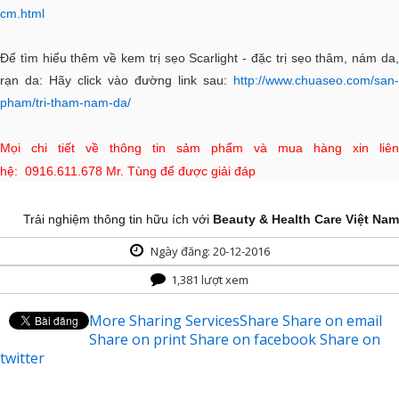
cm.html
Để tìm hiểu thêm về kem trị sẹo Scarlight - đặc trị sẹo thâm, nám da,
rạn da: Hãy click vào đường link sau:
http://www.chuaseo.com/san-
pham/tri-tham-nam-da/
Mọi chi tiết về thông tin sảm phẩm và mua hàng xin liên
hệ:
0916.611.678 Mr. Tùng để được giải đáp
Trải nghiệm thông tin hữu ích với
Beauty & Health Care Việt Nam
Ngày đăng: 20-12-2016
1,381 lượt xem
More Sharing Services
Share
Share on email
Share on print
Share on facebook
Share on
twitter