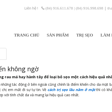
Liên hệ !
|
th
(84) 916.611.678 | (84) 916.998.698
TRANG CHỦ
SẢN PHẨM
TRỊ SẸO
LÀM 
đến không ngờ
ng rau má hay hành tây để loại bỏ sẹo một cách hiệu quả nhấ
những tác động ở bên ngoài cũng chính là điểm khiến cho da mặt b
 chị em mất đi sự tự tin. Về
cách trị sẹo lâu năm ở mặt
thì có khá
 với tính chất da và mang lại hiệu quả cao nhất.