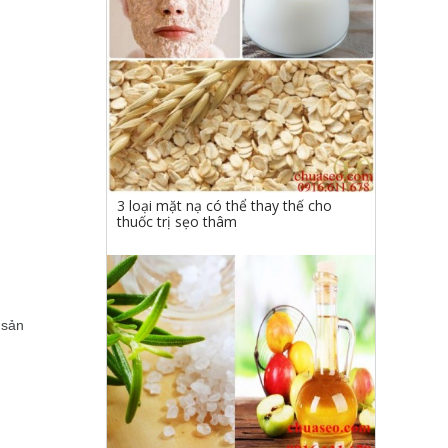
3 loại mặt nạ có thể thay thế cho
thuốc trị sẹo thâm
 sản