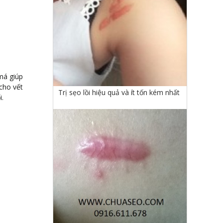
má giúp
cho vết
Trị sẹo lồi hiệu quả và ít tốn kém nhất
i.