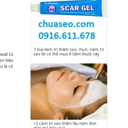
7 loại kem trị thâm sẹo, mụn, nám, trị
sẹo lồi có thể mua ở tiệm thuốc tây
xuất từ
ẹo hiệu
u là có
12 cách trị sẹo thâm lâu năm đơn
giản mà hiệu quả