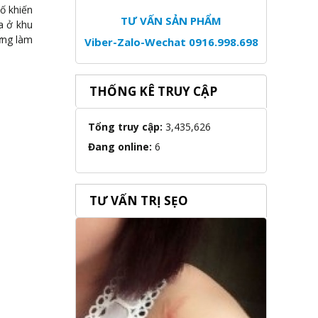
tố khiến
TƯ VẤN SẢN PHẨM
a ở khu
ững làm
Viber-Zalo-Wechat 0916.998.698
THỐNG KÊ TRUY CẬP
Tổng truy cập:
3,435,626
Đang online:
6
TƯ VẤN TRỊ SẸO