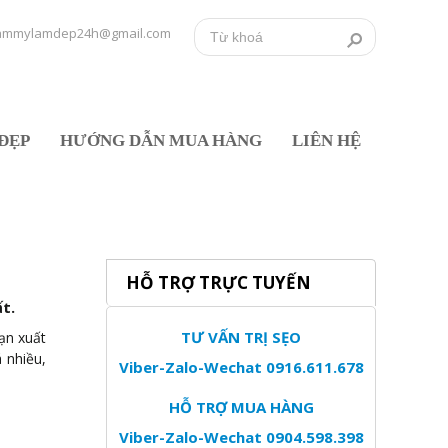
ammylamdep24h@gmail.com
ĐẸP
HƯỚNG DẪN MUA HÀNG
LIÊN HỆ
HỖ TRỢ TRỰC TUYẾN
t.
TƯ VẤN TRỊ SẸO
ạn xuất
 nhiều,
Viber-Zalo-Wechat 0916.611.678
HỖ TRỢ MUA HÀNG
Viber-Zalo-Wechat 0904.598.398