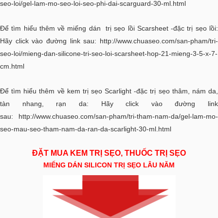
seo-loi/gel-lam-mo-seo-loi-seo-phi-dai-scarguard-30-ml.html
Để tìm hiểu thêm về miếng dán trị sẹo lồi Scarsheet -đặc trị sẹo lồi:
Hãy click vào đường link sau:
http://www.chuaseo.com/san-pham/tri-
seo-loi/mieng-dan-silicone-tri-seo-loi-scarsheet-hop-21-mieng-3-5-x-7-
cm.html
Để tìm hiểu thêm về kem trị sẹo Scarlight -đặc trị sẹo thâm, nám da,
tàn nhang, rạn da: Hãy click vào đường link
sau:
http://www.chuaseo.com/san-pham/tri-tham-nam-da/gel-lam-mo-
seo-mau-seo-tham-nam-da-ran-da-scarlight-30-ml.html
ĐẶT MUA KEM TRỊ SẸO, THUỐC TRỊ SẸO
MIẾNG DÁN SILICON TRỊ SẸO LÂU NĂM