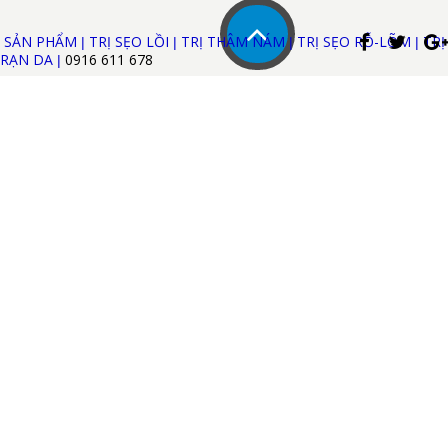
SẢN PHẨM
TRỊ SẸO LỒI
TRỊ THÂM NÁM
TRỊ SẸO RỖ-LÕM
TRỊ
|
|
|
|
RẠN DA
0916 611
678
|