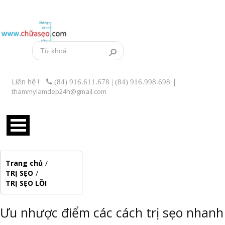
Liên hệ !
|
(84) 916.611.678 | (84) 916.998.698
thammylamdep24h@gmail.com
Trang chủ
/
TRỊ SẸO
/
TRỊ SẸO LỒI
Ưu nhược điểm các cách trị sẹo nhanh