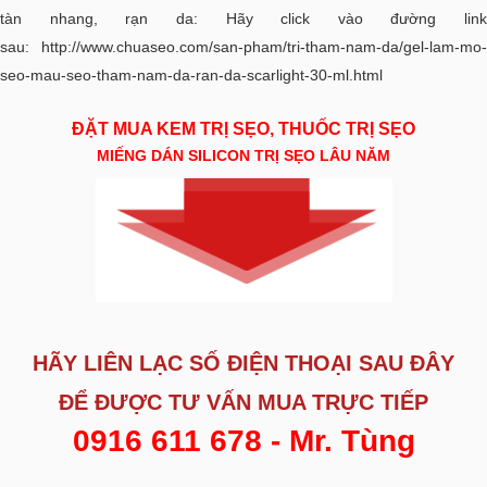
tàn nhang, rạn da: Hãy click vào đường link
sau:
http://www.chuaseo.com/san-pham/tri-tham-nam-da/gel-lam-mo-
seo-mau-seo-tham-nam-da-ran-da-scarlight-30-ml.html
ĐẶT MUA KEM TRỊ SẸO, THUỐC TRỊ SẸO
MIẾNG DÁN SILICON TRỊ SẸO LÂU NĂM
HÃY LIÊN LẠC SỐ ĐIỆN THOẠI SAU ĐÂY
ĐỂ ĐƯỢC
TƯ VẤN MUA TRỰC TIẾP
0916 611 678 - Mr. Tùng