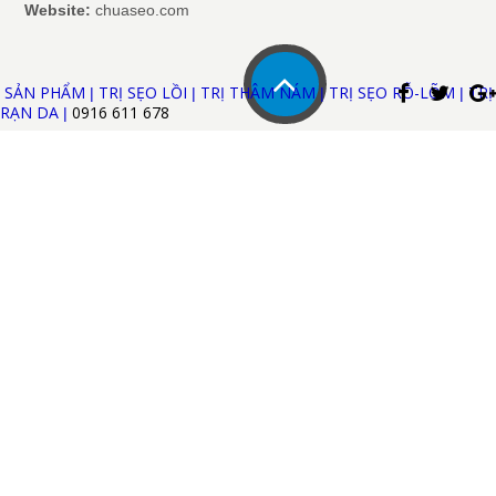
Website:
chuaseo.com
SẢN PHẨM
TRỊ SẸO LỒI
TRỊ THÂM NÁM
TRỊ SẸO RỖ-LÕM
TRỊ
|
|
|
|
RẠN DA
0916 611
678
|