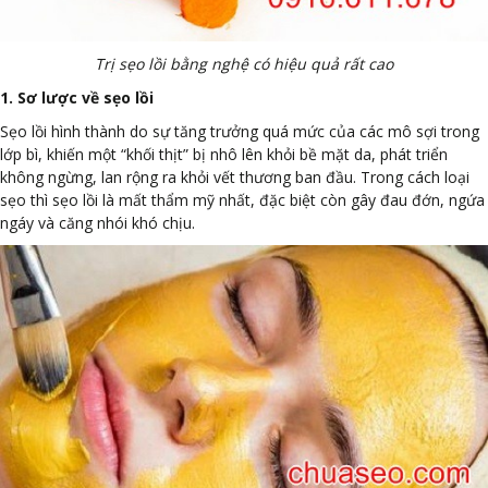
Trị sẹo lồi bằng nghệ có hiệu quả rất cao
1. Sơ lược về sẹo lồi
Sẹo lồi hình thành do sự tăng trưởng quá mức của các mô sợi trong
lớp bì, khiến một “khối thịt” bị nhô lên khỏi bề mặt da, phát triển
không ngừng, lan rộng ra khỏi vết thương ban đầu. Trong cách loại
sẹo thì sẹo lồi là mất thẩm mỹ nhất, đặc biệt còn gây đau đớn, ngứa
ngáy và căng nhói khó chịu.