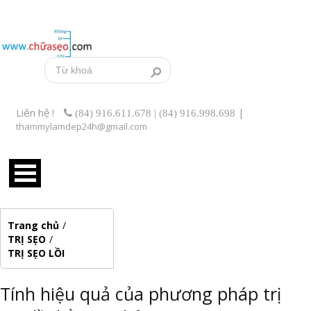
Liên hệ !
|
(84) 916.611.678 | (84) 916.998.698
thammylamdep24h@gmail.com
Trang chủ
/
TRỊ SẸO
/
TRỊ SẸO LỒI
Tính hiệu quả của phương pháp trị