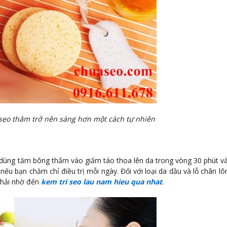
 sẹo thâm trở nên sáng hơn một cách tự nhiên
y dùng tăm bông thấm vào giấm táo thoa lên da trong vòng 30 phút và 
ếu bạn chăm chỉ điều trị mỗi ngày. Đối với loại da dầu và lỗ chân lô
 phải nhờ đến
kem tri seo lau nam hieu qua nhat
.