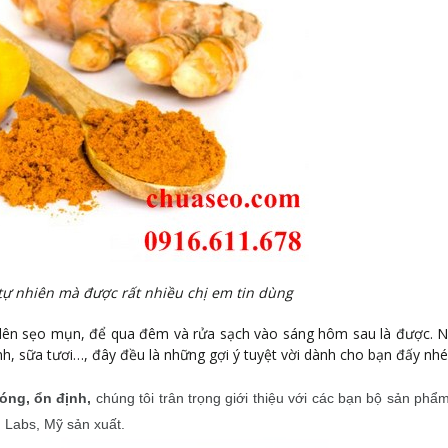
ự nhiên mà được rất nhiều chị em tin dùng
p lên sẹo mụn, để qua đêm và rửa sạch vào sáng hôm sau là được. N
h, sữa tươi…, đây đều là những gợi ý tuyệt vời dành cho bạn đấy nhé
óng, ổn định,
chúng tôi trân trọng giới thiệu với các bạn bộ sản phẩm
d Labs, Mỹ sản xuất.