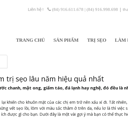
Liên hệ !
|
th
(84) 916.611.678 | (84) 916.998.698
TRANG CHỦ
SẢN PHẨM
TRỊ SẸO
LÀM 
 trị sẹo lâu năm hiệu quả nhất
ước chanh, mật ong, giấm táo, đá lạnh hay nghệ, đó đều là 
lại khiến cho khuôn mặt của các chị em trở nên xấu xí đi. Tất nhiên,
ng vết sẹo lồi, lõm với màu sắc thâm ở trên da, nếu lơ là thì việc 
ích được gì cho bạn. Dưới đây là một vài gợi ý mà bạn có thể thực hi