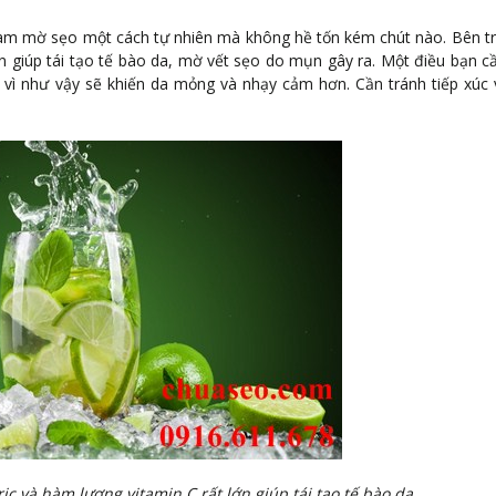
àm mờ sẹo một cách tự nhiên mà không hề tốn kém chút nào. Bên t
ớn giúp tái tạo tế bào da, mờ vết sẹo do mụn gây ra. Một điều bạn cầ
u vì như vậy sẽ khiến da mỏng và nhạy cảm hơn. Cần tránh tiếp xúc 
ic và hàm lượng vitamin C rất lớn giúp tái tạo tế bào da