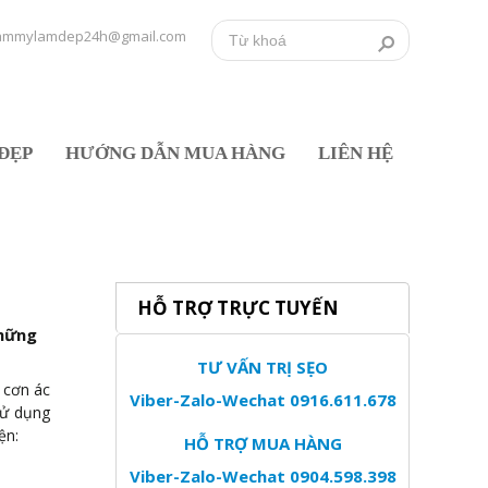
ammylamdep24h@gmail.com
ĐẸP
HƯỚNG DẪN MUA HÀNG
LIÊN HỆ
HỖ TRỢ TRỰC TUYẾN
những
TƯ VẤN TRỊ SẸO
 cơn ác
Viber-Zalo-Wechat 0916.611.678
sử dụng
ện:
HỖ TRỢ MUA HÀNG
Viber-Zalo-Wechat 0904.598.398