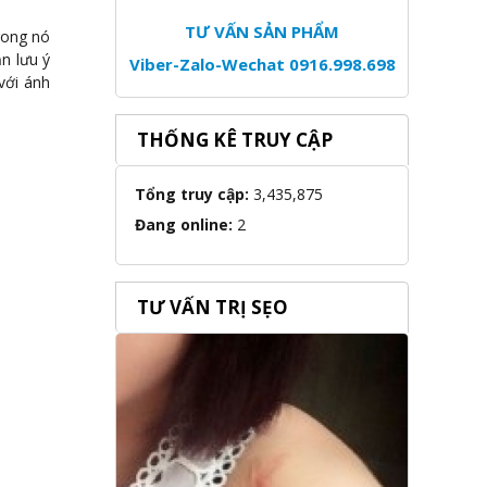
TƯ VẤN SẢN PHẨM
rong nó
n lưu ý
Viber-Zalo-Wechat 0916.998.698
với ánh
THỐNG KÊ TRUY CẬP
Tổng truy cập:
3,435,875
Đang online:
2
TƯ VẤN TRỊ SẸO