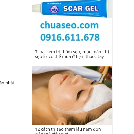
7 loại kem trị thâm sẹo, mụn, nám, trị
sẹo lồi có thể mua ở tiệm thuốc tây
ần phải
12 cách trị sẹo thâm lâu năm đơn
giản mà hiệu quả