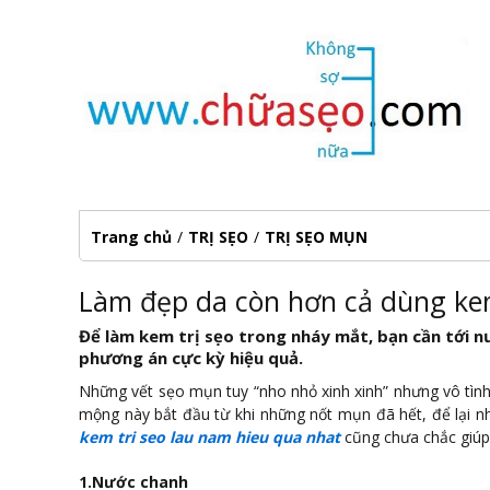
Trang chủ
/
TRỊ SẸO
/
TRỊ SẸO MỤN
Làm đẹp da còn hơn cả dùng kem
Để làm kem trị sẹo trong nháy mắt, bạn cần tới n
phương án cực kỳ hiệu quả.
Những vết sẹo mụn tuy “nho nhỏ xinh xinh” nhưng vô tình 
mộng này bắt đầu từ khi những nốt mụn đã hết, để lại nhữ
kem tri seo lau nam hieu qua nhat
cũng chưa chắc giúp 
1.Nước chanh