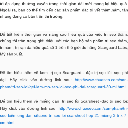
trì áp dụng thường xuyên trong thời gian dài mới mang lại hiệu quả.
Ngoài ra, bạn có thể tìm đến các sản phẩm đặc trị vết thâm,nám, tàn
nhang đang có bán trên thị trường.
Để tiết kiệm thời gian và nâng cao hiệu quả của việc trị sẹo thâm
,
chúng tôi trân trọng giới thiệu với các bạn bộ sản phẩm trị sẹo thâm,
trị nám, trị rạn da hiệu quả số 1 trên thế giới do hãng Scarguard Labs,
Mỹ sản xuất.
Để tìm hiểu thêm về kem trị sẹo Scarguard - đặc trị sẹo lồi, sẹo phì
đại: Hãy click vào đường link sau:
http://www.chuaseo.com/san-
pham/tri-seo-loi/gel-lam-mo-seo-loi-seo-phi-dai-scarguard-30-ml.html
Để tìm hiểu thêm về miếng dán trị sẹo lồi Scarsheet -đặc trị sẹo lồi:
Hãy click vào đường link sau:
http://www.chuaseo.com/san-pham/tri-
seo-loi/mieng-dan-silicone-tri-seo-loi-scarsheet-hop-21-mieng-3-5-x-7-
cm.html