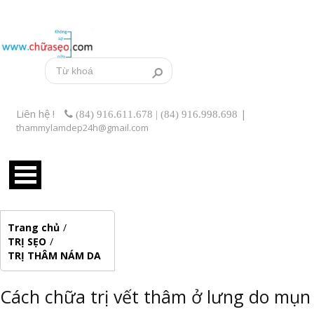
Liên hệ !
|
(84) 916.611.678 | (84) 916.998.698
thammylamdep24h@gmail.com
Trang chủ
/
TRỊ SẸO
/
TRỊ THÂM NÁM DA
Cách chữa trị vết thâm ở lưng do mụn