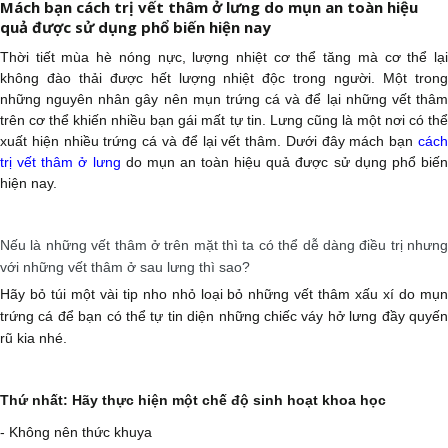
Mách bạn cách trị vết thâm ở lưng do mụn an toàn hiệu
quả được sử dụng phổ biến hiện nay
Thời tiết mùa hè nóng nực, lượng nhiệt cơ thể tăng mà cơ thể lại
không đào thải được hết lượng nhiệt độc trong người. Một trong
những nguyên nhân gây nên mụn trứng cá và để lại những vết thâm
trên cơ thể khiến nhiều bạn gái mất tự tin. Lưng cũng là một nơi có thể
xuất hiện nhiều trứng cá và để lại vết thâm.
Dưới đây mách bạn
các
trị vết thâm ở lưng
do mụn an toàn hiệu quả được sử dụng phổ biế
hiện nay.
Nếu là những vết thâm ở trên mặt thì ta có thể dễ dàng điều trị nhưng
với những vết thâm ở sau lưng thì sao?
Hãy bỏ túi một vài tip nho nhỏ loại bỏ những vết thâm xấu xí do mụn
trứng cá để bạn có thể tự tin diện những chiếc váy hở lưng đầy quyến
rũ kia nhé.
Thứ nhất: Hãy thực hiện một chế độ sinh hoạt khoa học
- Không nên thức khuya