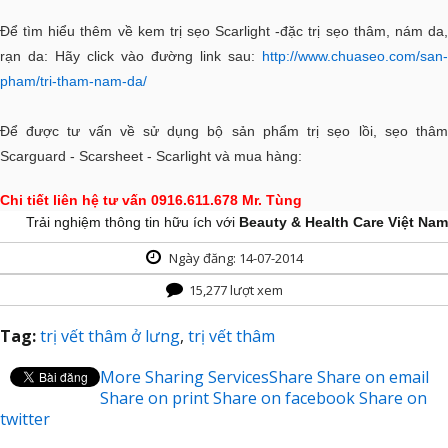
Để tìm hiểu thêm về kem trị sẹo Scarlight -đặc trị sẹo thâm, nám da,
rạn da: Hãy click vào đường link sau:
http://www.chuaseo.com/san-
pham/tri-tham-nam-da/
Để được tư vấn về sử dụng bộ sản phẩm trị sẹo lồi, sẹo thâm
Scarguard - Scarsheet - Scarlight và mua hàng:
Chi tiết liên hệ tư vấn 0916.611.678 Mr. Tùng
Trải nghiệm thông tin hữu ích với
Beauty & Health Care Việt Nam
Ngày đăng: 14-07-2014
15,277 lượt xem
Tag:
trị vết thâm ở lưng
,
trị vết thâm
More Sharing Services
Share
Share on email
Share on print
Share on facebook
Share on
twitter