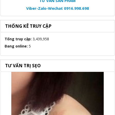
TƯ VẤN SẢN PHẨM
Viber-Zalo-Wechat 0916.998.698
THỐNG KÊ TRUY CẬP
Tổng truy cập:
3,439,958
Đang online:
5
TƯ VẤN TRỊ SẸO