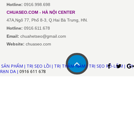
Hotline:
0916.998.698
CHUASEO.COM
-
HÀ NỘI
CENTER
47A,Ngõ 77, Phố 8-3, Q.Hai Bà Trưng, HN.
Hotline:
0916.611.678
Email:
chuahetseo@gmail.com
Website:
chuaseo.com
SẢN PHẨM
TRỊ SẸO LỒI
TRỊ THÂM NÁM
TRỊ SẸO RỖ-LÕM
TRỊ
|
|
|
|
RẠN DA
0916 611
678
|