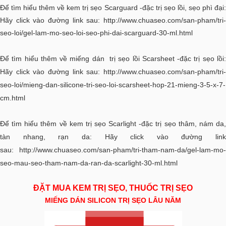
Để tìm hiểu thêm về kem trị sẹo Scarguard -đặc trị sẹo lồi, sẹo phì đại:
Hãy click vào đường link sau:
http://www.chuaseo.com/san-pham/tri-
seo-loi/gel-lam-mo-seo-loi-seo-phi-dai-scarguard-30-ml.html
Để tìm hiểu thêm về miếng dán trị sẹo lồi Scarsheet -đặc trị sẹo lồi:
Hãy click vào đường link sau:
http://www.chuaseo.com/san-pham/tri-
seo-loi/mieng-dan-silicone-tri-seo-loi-scarsheet-hop-21-mieng-3-5-x-7-
cm.html
Để tìm hiểu thêm về kem trị sẹo Scarlight -đặc trị sẹo thâm, nám da,
tàn nhang, rạn da: Hãy click vào đường link
sau:
http://www.chuaseo.com/san-pham/tri-tham-nam-da/gel-lam-mo-
seo-mau-seo-tham-nam-da-ran-da-scarlight-30-ml.html
ĐẶT MUA KEM TRỊ SẸO, THUỐC TRỊ SẸO
MIẾNG DÁN SILICON TRỊ SẸO LÂU NĂM