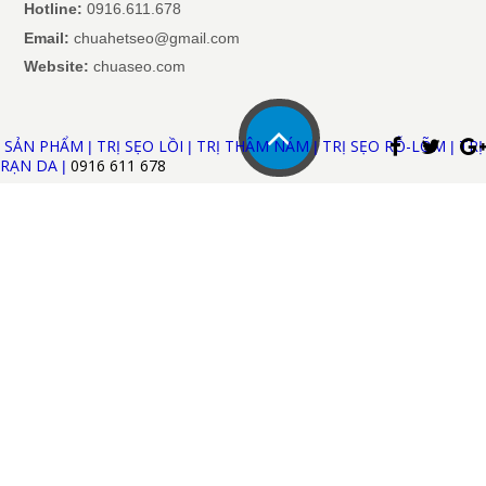
Hotline:
0916.611.678
Email:
chuahetseo@gmail.com
Website:
chuaseo.com
SẢN PHẨM
TRỊ SẸO LỒI
TRỊ THÂM NÁM
TRỊ SẸO RỖ-LÕM
TRỊ
|
|
|
|
RẠN DA
0916 611
678
|