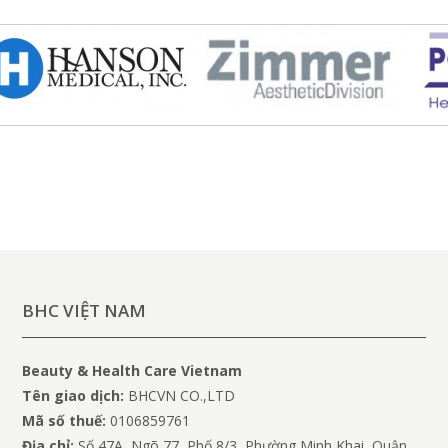
BHC VIỆT NAM
Beauty & Health Care Vietnam
Tên giao dịch:
BHCVN CO.,LTD
Mã số thuế:
0106859761
Địa chỉ:
Số 47A, Ngõ 77, Phố 8/3, Phường Minh Khai, Quận