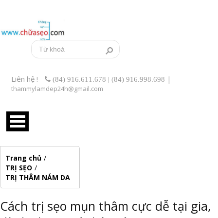
Liên hệ !
|
(84) 916.611.678 | (84) 916.998.698
thammylamdep24h@gmail.com
Trang chủ
/
TRỊ SẸO
/
TRỊ THÂM NÁM DA
Cách trị sẹo mụn thâm cực dễ tại gia,