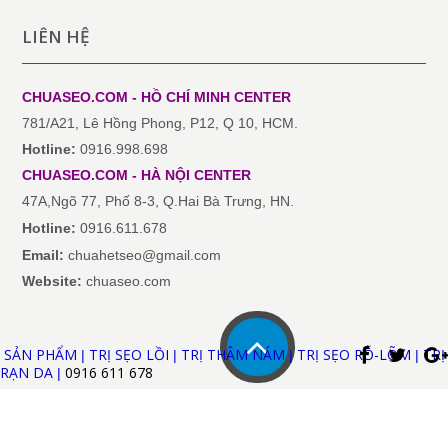
LIÊN HỆ
CHUASEO.COM - HỒ CHÍ MINH
CENTER
781/A21, Lê Hồng Phong, P12, Q 10, HCM.
Hotline:
0916.998.698
CHUASEO.COM
-
HÀ NỘI
CENTER
47A,Ngõ 77, Phố 8-3, Q.Hai Bà Trưng, HN.
Hotline:
0916.611.678
Email:
chuahetseo@gmail.com
Website:
chuaseo.com
SẢN PHẨM
TRỊ SẸO LỒI
TRỊ THÂM NÁM
TRỊ SẸO RỖ-LÕM
TRỊ
|
|
|
|
RẠN DA
0916 611
678
|