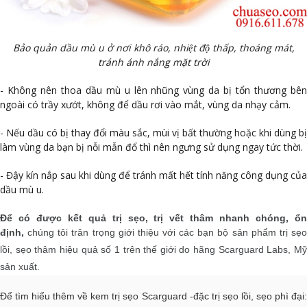
Bảo quản dầu mù u ở nơi khô ráo, nhiệt độ thấp, thoáng mát,
tránh ánh nắng mặt trời
- Không n
ên thoa dầu mù u lên nhũng vùng da bị tổn thương bê
ngoài có trầy xướt, không để dầu rơi vào mắt, vùng da nhạy cảm.
- Nếu dầu có bị thay đổi màu sắc, mùi vị bất thường hoặc khi dùng bị
làm vùng da bạn bị nỗi mẫn đổ thì nên ngưng sử dụng ngay tức thời.
- Đậy kín nắp sau khi dùng để tránh mất hết tính năng công dụng của
dầu mù u.
Để có được kết quả trị sẹo, trị vết thâm nhanh chóng, ổn
định,
chúng tôi trân trọng giới thiệu với các bạn bộ sản phẩm trị sẹ
lồi, sẹo thâm hiệu quả số 1 trên thế giới do hãng Scarguard Labs, Mỹ
sản xuất.
Để tìm hiểu thêm về kem trị sẹo Scarguard -đặc trị sẹo lồi, sẹo phì đại: