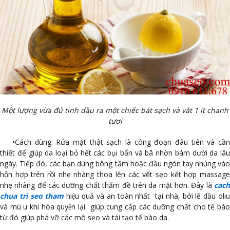
Một lượng vừa đủ tinh dầu ra một chiếc bát sạch và vắt 1 ít chanh
tươi
•
Cách dùng: Rửa mặt thật sạch là công đoạn đâu tiên và cần
thiết để giúp da loại bỏ hết các bụi bẩn và bã nhờn bám dưới da lâu
ngày. Tiếp đó, các bạn dùng bông tăm hoặc đầu ngón tay nhúng vào
hỗn hợp trên rồi nhẹ nhàng thoa lên các vết sẹo kết hợp massage
nhẹ nhàng để các dưỡng chất thấm đề trên da mặt hơn. Đây là
cach
chua tri seo tham
hiệu quả và an toàn nhất tại nhà, bởi lẽ dầu oliu
và mù u khi hòa quyện lại giúp cung cấp các dưỡng chất cho tế bào
từ đó giúp phá vỡ các mô sẹo và tái tạo tế bào da.