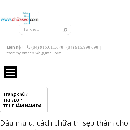
Liên hệ !
|
(84) 916.611.678 | (84) 916.998.698
thammylamdep24h@gmail.com
Trang chủ
/
TRỊ SẸO
/
TRỊ THÂM NÁM DA
Dầu mù u: cách chữa trị sẹo thâm cho