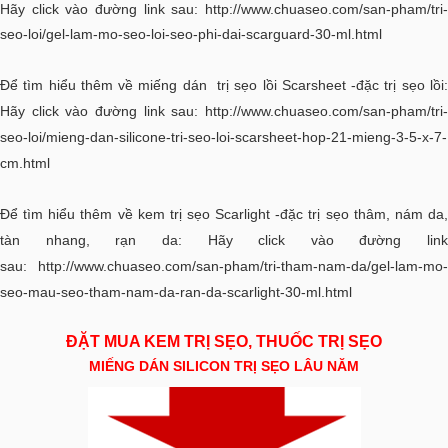
Hãy click vào đường link sau:
http://www.chuaseo.com/san-pham/tri-
seo-loi/gel-lam-mo-seo-loi-seo-phi-dai-scarguard-30-ml.html
Để tìm hiểu thêm về miếng dán trị sẹo lồi Scarsheet -đặc trị sẹo lồi:
Hãy click vào đường link sau:
http://www.chuaseo.com/san-pham/tri-
seo-loi/mieng-dan-silicone-tri-seo-loi-scarsheet-hop-21-mieng-3-5-x-7-
cm.html
Để tìm hiểu thêm về kem trị sẹo Scarlight -đặc trị sẹo thâm, nám da,
tàn nhang, rạn da: Hãy click vào đường link
sau:
http://www.chuaseo.com/san-pham/tri-tham-nam-da/gel-lam-mo-
seo-mau-seo-tham-nam-da-ran-da-scarlight-30-ml.html
ĐẶT MUA KEM TRỊ SẸO, THUỐC TRỊ SẸO
MIẾNG DÁN SILICON TRỊ SẸO LÂU NĂM