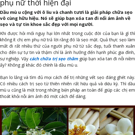
phụ nữ thời hiện đại
Dầu mù u cộng với ô liu và chanh tươi là giải pháp chữa sẹo
vô cùng hữu hiệu. Nó sẽ giúp bạn xóa tan đi nổi ám ảnh về
sẹo và tự tin khoe sắc đẹp với mọi người.
Khi được hỏi mối nguy hại lớn nhất trong cuộc đời của bạn là gì thì
không ít chị em phụ nữ trả lời rằng đó là sẹo mặt. Quả thực sẹo làm
mất đi rất nhiều thứ của người phụ nữ từ sắc đẹp, tuổi thanh xuân
cho đến sự tự tin và thậm chí là ảnh hưởng đến hạnh phúc gia đình,
sự nghiệp. Vậy
cách chữa trị sẹo thâm
giúp bạn xóa tan đi nỗi niề
ấy? Không gì khác đó chính là dầu mù u.
Bạn lo lắng và tìm đủ mọi cách để trị những vết sẹo đáng ghét này.
Có nhiều cách trị sẹo từ thiên nhiên rất hiệu quả và diệu kỳ.
Thì dầ
mù u cũng là một trong những biện pháp an toàn để giúp các chị em
thoát khỏi nỗi ám ảnh đó một cách để dàng.