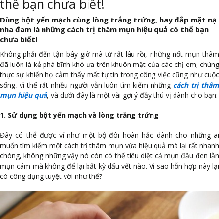
thể bạn chưa biết!
Dùng bột yến mạch cùng lòng trắng trứng, hay đắp mặt nạ
nha đam là những cách trị thâm mụn hiệu quả có thể bạn
chưa biết!
Không phải đến tận bây giờ mà từ rất lâu rồi, những nốt mụn thâm
đã luôn là kẻ phá bĩnh khó ưa trên khuôn mặt của các chị em, chúng
thực sự khiến họ cảm thấy mất tự tin trong công việc cũng như cuộc
sống, vì thế rất nhiều người vẫn luôn tìm kiếm những
cách trị thâ
mụn hiệu quả
, và dưới đây là một vài gợi ý đầy thú vị dành cho bạn:
1. Sử dụng bột yến mạch và lòng trắng trứng
Đây có thể được ví như một bộ đôi hoàn hảo dành cho những ai
muốn tìm kiếm một cách trị thâm mụn vừa hiệu quả mà lại rất nhanh
chóng, không những vậy nó còn có thể tiêu diệt cả mụn đầu đen lẫn
mụn cám mà không để lại bất kỳ dấu vết nào. Vì sao hỗn hợp này lại
có công dụng tuyệt vời như thế?