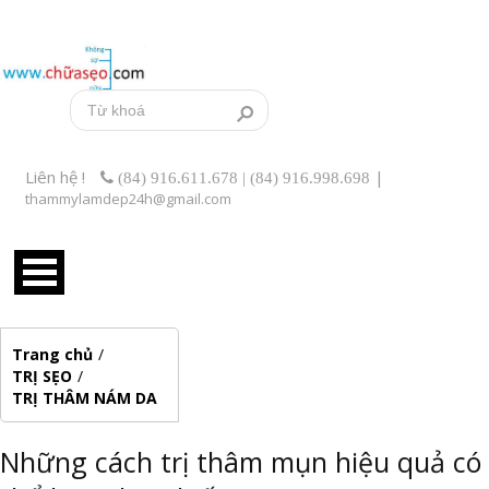
Liên hệ !
|
(84) 916.611.678 | (84) 916.998.698
thammylamdep24h@gmail.com
Trang chủ
/
TRỊ SẸO
/
TRỊ THÂM NÁM DA
Những cách trị thâm mụn hiệu quả có