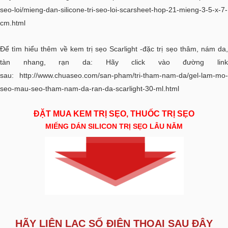
seo-loi/mieng-dan-silicone-tri-seo-loi-scarsheet-hop-21-mieng-3-5-x-7-
cm.html
Để tìm hiểu thêm về kem trị sẹo Scarlight -đặc trị sẹo thâm, nám da,
tàn nhang, rạn da: Hãy click vào đường link
sau:
http://www.chuaseo.com/san-pham/tri-tham-nam-da/gel-lam-mo-
seo-mau-seo-tham-nam-da-ran-da-scarlight-30-ml.html
ĐẶT MUA KEM TRỊ SẸO, THUỐC TRỊ SẸO
MIẾNG DÁN SILICON TRỊ SẸO LÂU NĂM
HÃY LIÊN LẠC SỐ ĐIỆN THOẠI SAU ĐÂY