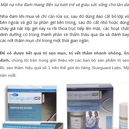
Mặt nạ nha đam mang đến sự tươi trẻ và giàu sức sống cho làn da
Nha đam khi mua về chỉ cần rửa sơ, sau đó dùng dao cắt bỏ lớp vỏ
bên ngoài và giữ lại phần gel bên trong, sau đó cắt nhỏ hoặc dùng
chày giã nát lớp gel này ra rồi thoa trực tiếp lên mặt, các hoạt chất
dinh dưỡng có trong thành phần sẽ thẩm thấu qua da và đánh bay
các nốt thâm mụn chỉ trong một thời gian ngắn.
Để có được kết quả trị sẹo mụn, trị vết thâm nhanh chóng, ổn
định,
chúng tôi trân trọng giới thiệu với các bạn bộ sản phẩm trị sẹ
lồi, sẹo thâm hiệu quả số 1 trên thế giới do hãng Scarguard Labs, Mỹ
sản xuất.