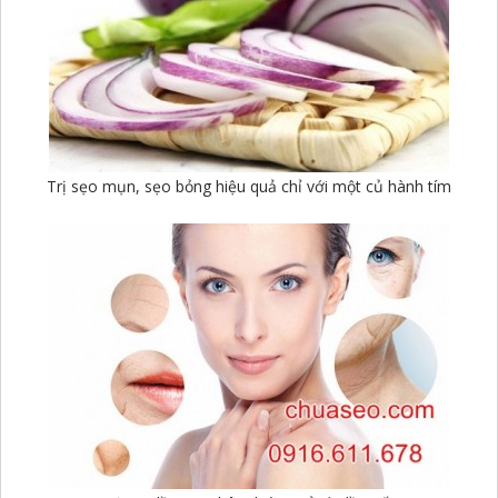
Trị sẹo mụn, sẹo bỏng hiệu quả chỉ với một củ hành tím