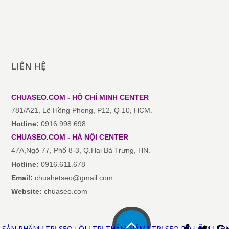
LIÊN HỆ
CHUASEO.COM - HỒ CHÍ MINH
CENTER
781/A21, Lê Hồng Phong, P12, Q 10, HCM.
Hotline:
0916.998.698
CHUASEO.COM
-
HÀ NỘI
CENTER
47A,Ngõ 77, Phố 8-3, Q.Hai Bà Trưng, HN.
Hotline:
0916.611.678
Email:
chuahetseo@gmail.com
Website:
chuaseo.com
SẢN PHẨM
TRỊ SẸO LỒI
TRỊ THÂM NÁM
TRỊ SẸO RỖ-LÕM
TRỊ