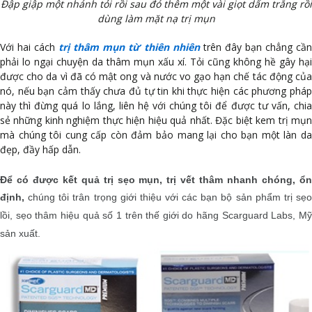
Đập giập một nhánh tỏi rồi sau đó thêm một vài giọt dấm trắng rồi
dùng làm mặt nạ trị mụn
Với hai cách
trị thâm mụn từ thiên nhiên
trên đây bạn chẳng cầ
phải lo ngại chuyện da thâm mụn xấu xí. Tỏi cũng không hề gây hại
được cho da vì đã có mật ong và nước vo gạo hạn chế tác động của
nó, nếu bạn cảm thấy chưa đủ tự tin khi thực hiện các phương pháp
này thì đừng quá lo lắng, liên hệ với chúng tôi để được tư vấn, chia
sẻ những kinh nghiệm thực hiện hiệu quả nhất. Đặc biệt kem trị mụn
mà chúng tôi cung cấp còn đảm bảo mang lại cho bạn một làn da
đẹp, đầy hấp dẫn.
Để có được kết quả trị sẹo mụn, trị vết thâm nhanh chóng, ổn
định,
chúng tôi trân trọng giới thiệu với các bạn bộ sản phẩm trị sẹ
lồi, sẹo thâm hiệu quả số 1 trên thế giới do hãng Scarguard Labs, Mỹ
sản xuất.