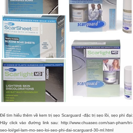
Để tìm hiểu thêm về kem trị sẹo Scarguard -đặc trị sẹo lồi, sẹo phì đại:
Hãy click vào đường link sau:
http://www.chuaseo.com/san-pham/tri-
seo-loi/gel-lam-mo-seo-loi-seo-phi-dai-scarguard-30-ml.html