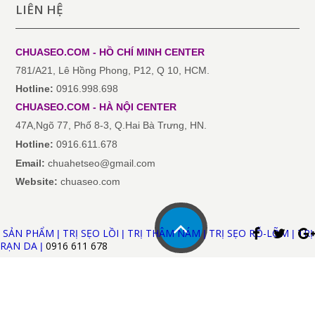
LIÊN HỆ
CHUASEO.COM - HỒ CHÍ MINH
CENTER
781/A21, Lê Hồng Phong, P12, Q 10, HCM.
Hotline:
0916.998.698
CHUASEO.COM
-
HÀ NỘI
CENTER
47A,Ngõ 77, Phố 8-3, Q.Hai Bà Trưng, HN.
Hotline:
0916.611.678
Email:
chuahetseo@gmail.com
Website:
chuaseo.com
SẢN PHẨM
TRỊ SẸO LỒI
TRỊ THÂM NÁM
TRỊ SẸO RỖ-LÕM
TRỊ
|
|
|
|
RẠN DA
0916 611
678
|