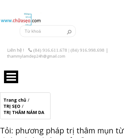
Liên hệ !
|
(84) 916.611.678 | (84) 916.998.698
thammylamdep24h@gmail.com
Trang chủ
/
TRỊ SẸO
/
TRỊ THÂM NÁM DA
Tỏi: phương pháp trị thâm mụn từ