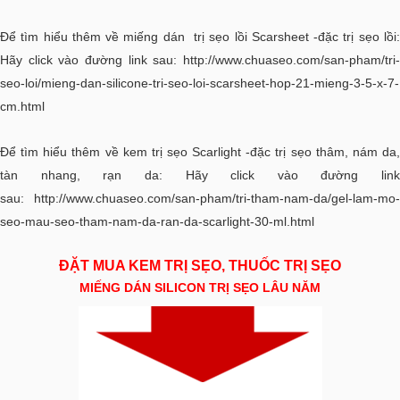
Để tìm hiểu thêm về miếng dán trị sẹo lồi Scarsheet -đặc trị sẹo lồi:
Hãy click vào đường link sau:
http://www.chuaseo.com/san-pham/tri-
seo-loi/mieng-dan-silicone-tri-seo-loi-scarsheet-hop-21-mieng-3-5-x-7-
cm.html
Để tìm hiểu thêm về kem trị sẹo Scarlight -đặc trị sẹo thâm, nám da,
tàn nhang, rạn da: Hãy click vào đường link
sau:
http://www.chuaseo.com/san-pham/tri-tham-nam-da/gel-lam-mo-
seo-mau-seo-tham-nam-da-ran-da-scarlight-30-ml.html
ĐẶT MUA KEM TRỊ SẸO, THUỐC TRỊ SẸO
MIẾNG DÁN SILICON TRỊ SẸO LÂU NĂM