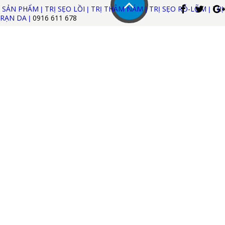
SẢN PHẨM
TRỊ SẸO LỒI
TRỊ THÂM NÁM
TRỊ SẸO RỖ-LÕM
TRỊ
|
|
|
|
RẠN DA
0916 611
678
|