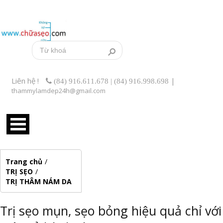
Liên hệ !
|
(84) 916.611.678 | (84) 916.998.698
thammylamdep24h@gmail.com
Trang chủ
/
TRỊ SẸO
/
TRỊ THÂM NÁM DA
Trị sẹo mụn, sẹo bỏng hiệu quả chỉ với