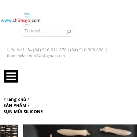
Liên hệ !
|
(84) 916.611.678 | (84) 916.998.698
thammylamdep24h@gmail.com
Trang chủ
/
SẢN PHẨM
/
SỤN MŨI SILICONE