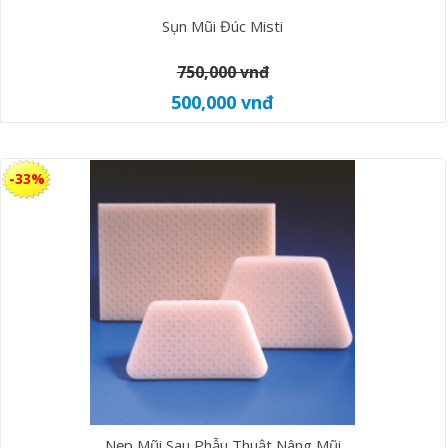
Sụn Mũi Đúc Misti
750,000 vnđ
500,000 vnđ
-33%
Nẹp Mũi Sau Phẫu Thuật Nâng Mũi