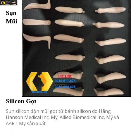
Sụn
Mũi
Silicon Gọt
Sụn silicon độn mũi gọt từ bánh silicon do Hãng
Hanson Medical Inc, Mỹ; Allied Biomedical Inc, Mỹ và
AART Mỹ sản xuất.