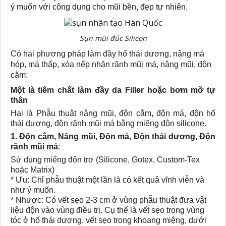
ý muốn với công dụng cho mũi bền, đẹp tự nhiên.
Sụn mũi đúc Silicon
Có hai phương pháp làm đầy hố thái dương, nâng má
hóp, má thấp, xóa nếp nhăn rãnh mũi má, nâng mũi, độn
cằm:
Một là tiêm chất làm đầy da Filler hoặc bơm mỡ tự
thân
Hai là Phẫu thuật nâng mũi, độn cằm, độn má, độn hố
thái dương, độn rãnh mũi má bằng miếng độn silicone.
1. Độn cằm, Nâng mũi, Độn má, Độn thái dương, Độn
rãnh mũi má
:
Sử dụng miếng độn trơ (Silicone, Gotex, Custom-Tex
hoặc Matrix)
* Ưu: Chỉ phẫu thuật một lần là có kết quả vĩnh viễn và
như ý muốn.
* Nhược: Có vết sẹo 2-3 cm ở vùng phẫu thuật đưa vật
liệu độn vào vùng điều trị. Cụ thể là vết sẹo trong vùng
tóc ở hố thái dương, vết sẹo trong khoang miệng, dưới