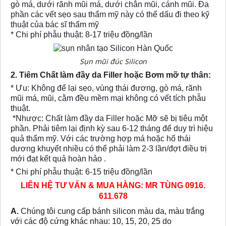
gò má, dưới rãnh mũi má, dưới chân mũi, cánh mũi. Đa
phần các vết sẹo sau thẩm mỹ này có thể dấu đi theo kỹ
thuật của bác sĩ thẩm mỹ
* Chi phí phẫu thuật: 8-17 triệu đồng/lần
Sụn mũi đúc Silicon
2. Tiêm Chất làm đầy da Filler hoặc Bơm mỡ tự thân:
* Ưu: Không để lại sẹo, vùng thái đương, gò má, rãnh
mũi má, mũi, cằm đều mềm mại không có vết tích phẫu
thuật.
*Nhược: Chất làm đầy da Filler hoặc Mỡ sẽ bị tiêu một
phần. Phải tiêm lại định kỳ sau 6-12 tháng để duy trì hiệu
quả thẩm mỹ. Với các trường hợp má hoặc hố thái
dương khuyết nhiều có thể phải làm 2-3 lần/đợt điều trị
mới đạt kết quả hoàn hảo .
* Chi phí phẫu thuật: 6-15 triệu đồng/lần
LIÊN HỆ TƯ VẤN & MUA HÀNG: MR TÙNG 0916.
611.678
A.
Chúng tôi cung cấp bánh silicon màu da, màu trắng
với các độ cứng khác nhau: 10, 15, 20, 25 do