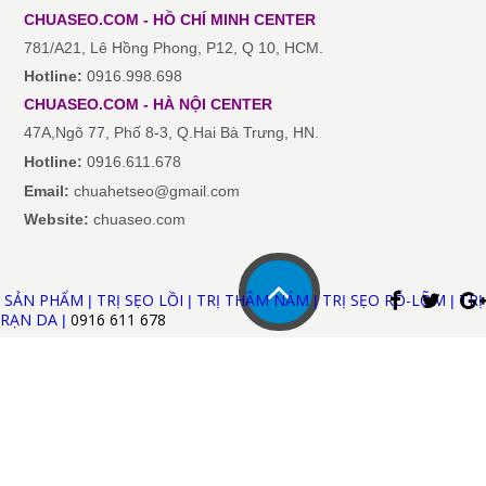
CHUASEO.COM - HỒ CHÍ MINH
CENTER
781/A21, Lê Hồng Phong, P12, Q 10, HCM.
Hotline:
0916.998.698
CHUASEO.COM
-
HÀ NỘI
CENTER
47A,Ngõ 77, Phố 8-3, Q.Hai Bà Trưng, HN.
Hotline:
0916.611.678
Email:
chuahetseo@gmail.com
Website:
chuaseo.com
SẢN PHẨM
TRỊ SẸO LỒI
TRỊ THÂM NÁM
TRỊ SẸO RỖ-LÕM
TRỊ
|
|
|
|
RẠN DA
0916 611
678
|