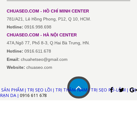
CHUASEO.COM - HỒ CHÍ MINH
CENTER
781/A21, Lê Hồng Phong, P12, Q 10, HCM.
Hotline:
0916.998.698
CHUASEO.COM
-
HÀ NỘI
CENTER
47A,Ngõ 77, Phố 8-3, Q.Hai Bà Trưng, HN.
Hotline:
0916.611.678
Email:
chuahetseo@gmail.com
Website:
chuaseo.com
SẢN PHẨM
TRỊ SẸO LỒI
TRỊ THÂM NÁM
TRỊ SẸO RỖ-LÕM
TRỊ
|
|
|
|
RẠN DA
0916 611
678
|