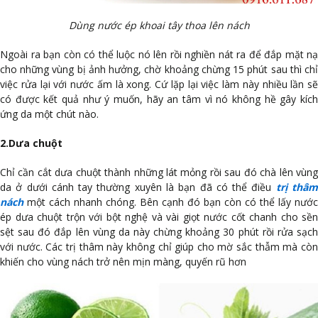
Dùng nước ép khoai tây thoa lên nách
Ngoài ra bạn còn có thể luộc nó lên rồi nghiền nát ra để đắp mặt nạ
cho những vùng bị ảnh hưởng, chờ khoảng chừng 15 phút sau thì chỉ
việc rửa lại với nước ấm là xong. Cứ lặp lại việc làm này nhiều lần sẽ
có được kết quả như ý muốn, hãy an tâm vì nó không hề gây kích
ứng da một chút nào.
2.Dưa chuột
Chỉ cần cắt dưa chuột thành những lát mỏng rồi sau đó chà lên vùng
da ở dưới cánh tay thường xuyên là bạn đã có thể điều
trị thâ
nách
một cách nhanh chóng. Bên cạnh đó bạn còn có thể lấy nước
ép dưa chuột trộn với bột nghệ và vài giọt nước cốt chanh cho sền
sệt sau đó đắp lên vùng da này chừng khoảng 30 phút rồi rửa sạch
với nước. Các trị thâm này không chỉ giúp cho mờ sắc thẫm mà còn
khiến cho vùng nách trở nên mịn màng, quyến rũ hơn