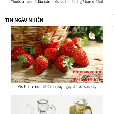
Thuốc trị sẹo lồi lâu năm hiệu quả nhất là gì? bán ở đâu?
TIN NGẪU NHIÊN
Vết thâm mụn sẽ đánh bay ngay chỉ với dâu tây