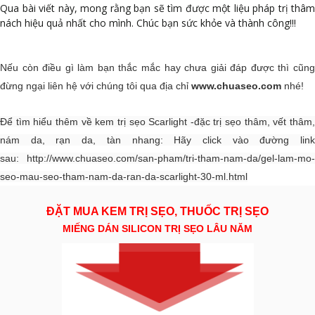
Qua bài viết này, mong rằng bạn sẽ tìm được một liệu pháp trị thâm
nách hiệu quả nhất cho mình. Chúc bạn sức khỏe và thành công!!!
Nếu còn điều gì làm bạn thắc mắc hay chưa giải đáp được thì cũng
đừng ngại liên hệ với chúng tôi qua địa chỉ
www.chuaseo.com
nhé!
Để tìm hiểu thêm về kem trị sẹo Scarlight -đặc trị sẹo thâm, vết thâm,
nám da, rạn da, tàn nhang: Hãy click vào đường link
sau:
http://www.chuaseo.com/san-pham/tri-tham-nam-da/gel-lam-mo-
seo-mau-seo-tham-nam-da-ran-da-scarlight-30-ml.html
ĐẶT MUA KEM TRỊ SẸO, THUỐC TRỊ SẸO
MIẾNG DÁN SILICON TRỊ SẸO LÂU NĂM