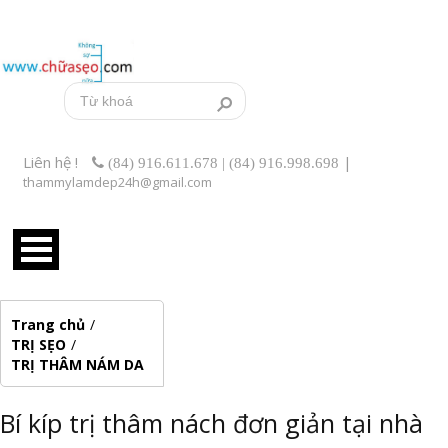
Liên hệ !
|
(84) 916.611.678 | (84) 916.998.698
thammylamdep24h@gmail.com
Trang chủ
/
TRỊ SẸO
/
TRỊ THÂM NÁM DA
Bí kíp trị thâm nách đơn giản tại nhà