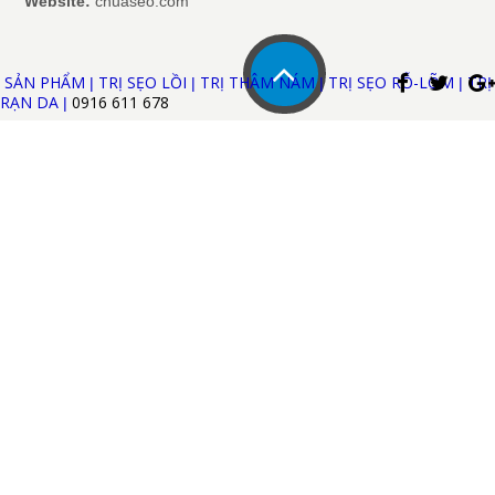
Website:
chuaseo.com
SẢN PHẨM
TRỊ SẸO LỒI
TRỊ THÂM NÁM
TRỊ SẸO RỖ-LÕM
TRỊ
|
|
|
|
RẠN DA
0916 611
678
|