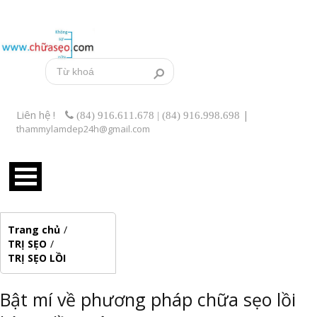
Liên hệ !
|
(84) 916.611.678 | (84) 916.998.698
thammylamdep24h@gmail.com
Trang chủ
/
TRỊ SẸO
/
TRỊ SẸO LỒI
Bật mí về phương pháp chữa sẹo lồi