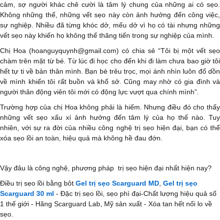
cảm, sợ người khác chê cười là tâm lý chung của những ai có sẹo.
Không những thế, những vết sẹo này còn ảnh hưởng đến công việc,
sự nghiệp. Nhiều đã từng khóc dở, mếu dở vì họ có tài nhưng những
vết sẹo này khiến họ không thể thăng tiến trong sự nghiệp của mình.
Chị Hoa (hoanguyquynh@gmail.com) có chia sẻ “Tôi bị một vết sẹo
chàm trên mặt từ bé. Từ lúc đi học cho đến khi đi làm chưa bao giờ tôi
hết tự ti về bản thân mình. Bạn bè trêu trọc, mọi ánh nhìn luôn đổ dồn
về mình khiến tôi rất buồn và khổ sở. Cũng may nhờ có gia đình và
người thân động viên tôi mới có động lực vượt qua chính mình”.
Trường hợp của chị Hoa không phải là hiếm. Nhưng điều đó cho thấy
những vết sẹo xấu xí ảnh hưởng đến tâm lý của họ thế nào. Tuy
nhiên, với sự ra đời của nhiều công nghệ trị sẹo hiện đại, bạn có thể
xóa sẹo lồi an toàn, hiệu quả mà không hề đau đớn.
Vậy đâu là công nghệ, phương pháp trị sẹo hiện đại nhất hiện nay?
Điều trị sẹo lồi bằng bôt
Gel trị sẹo Scarguard MD
,
Gel trị sẹo
Scarguard 30 ml
- Đặc trị sẹo lồi, sẹo phì đại-Chất lượng hiệu quả số
1 thế giới - Hãng Scarguard Lab, Mỹ sản xuất - Xóa tan hết nối lo về
sẹo.