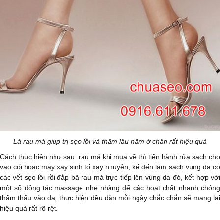
Lá rau má giúp trị sẹo lồi và thâm lâu năm ở chân rất hiệu quả
Cách thực hiện như sau: rau má khi mua về thì tiến hành rửa sạch cho
vào cối hoặc máy xay sinh tố xay nhuyễn, kế đến làm sạch vùng da có
các vết sẹo lồi rồi đắp bã rau má trực tiếp lên vùng da đó, kết hợp với
một số động tác massage nhẹ nhàng để các hoạt chất nhanh chóng
thẩm thấu vào da, thực hiện đều đặn mỗi ngày chắc chắn sẽ mang lại
hiệu quả rất rõ rệt.