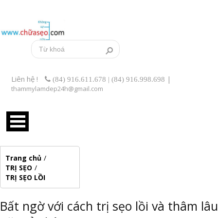
Liên hệ !
|
(84) 916.611.678 | (84) 916.998.698
thammylamdep24h@gmail.com
Trang chủ
/
TRỊ SẸO
/
TRỊ SẸO LỒI
Bất ngờ với cách trị sẹo lồi và thâm lâu