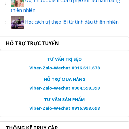
Ưu, nhược điểm của trị sẹo lồi lâu năm bằng
thiên nhiên
Học cách trị thẹo lồi từ tinh dầu thiên nhiên
HỖ TRỢ TRỰC TUYẾN
TƯ VẤN TRỊ SẸO
Viber-Zalo-Wechat 0916.611.678
HỖ TRỢ MUA HÀNG
Viber-Zalo-Wechat 0904.598.398
TƯ VẤN SẢN PHẨM
Viber-Zalo-Wechat 0916.998.698
THỐNG KÊ TRUY CẬP