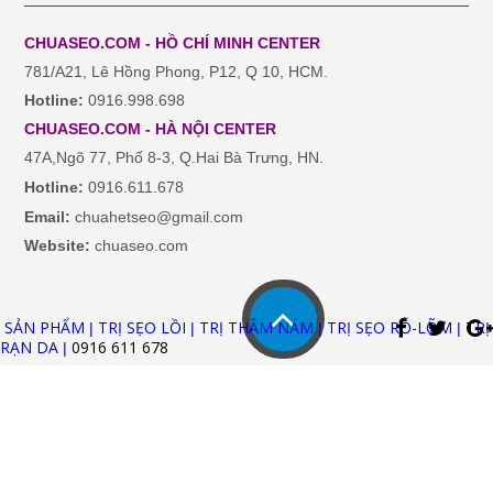
CHUASEO.COM - HỒ CHÍ MINH
CENTER
781/A21, Lê Hồng Phong, P12, Q 10, HCM.
Hotline:
0916.998.698
CHUASEO.COM
-
HÀ NỘI
CENTER
47A,Ngõ 77, Phố 8-3, Q.Hai Bà Trưng, HN.
Hotline:
0916.611.678
Email:
chuahetseo@gmail.com
Website:
chuaseo.com
SẢN PHẨM
TRỊ SẸO LỒI
TRỊ THÂM NÁM
TRỊ SẸO RỖ-LÕM
TRỊ
|
|
|
|
RẠN DA
0916 611
678
|