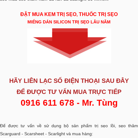
ĐẶT MUA KEM TRỊ SẸO, THUỐC TRỊ SẸO
MIẾNG DÁN SILICON TRỊ SẸO LÂU NĂM
HÃY LIÊN LẠC SỐ ĐIỆN THOẠI SAU ĐÂY
ĐỂ ĐƯỢC
TƯ VẤN MUA TRỰC TIẾP
0916 611 678 - Mr. Tùng
Để được tư vấn về sử dụng bộ sản phẩm trị sẹo lồi, sẹo thâm
Scarguard - Scarsheet - Scarlight và mua hàng: