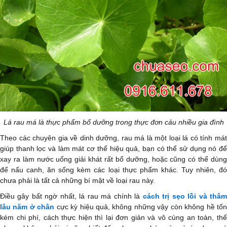
Lá rau má là thực phẩm bổ dưỡng trong thực đơn cảu nhiều gia đình
Theo các chuyên gia về dinh dưỡng, rau má là một loại lá có tính mát
giúp thanh lọc và làm mát cơ thể hiệu quả, bạn có thể sử dụng nó để
xay ra làm nước uống giải khát rất bổ dưỡng, hoặc cũng có thể dùng
để nấu canh, ăn sống kèm các loại thực phẩm khác. Tuy nhiên, đó
chưa phải là tất cả những bí mật về loại rau này.
Điều gây bất ngờ nhất, lá rau má chính là
cách trị sẹo lồi và thâ
lâu năm ở chân
cực kỳ hiệu quả, không những vậy còn không hề tố
kém chi phí, cách thực hiện thì lại đơn giản và vô cùng an toàn, thế