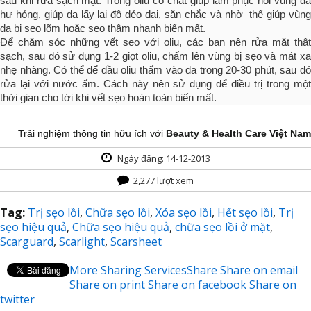
sau khi rửa sạch mặt. Trong oliu có chất giúp làm phục hồi vùng da
hư hỏng, giúp da lấy lại độ dẻo dai, săn chắc và nhờ thế giúp vùng
da bị sẹo lõm hoặc sẹo thâm nhanh biến mất.
Để chăm sóc những vết sẹo với oliu, các bạn nên rửa mặt thật
sạch, sau đó sử dụng 1-2 giọt oliu, chấm lên vùng bị sẹo và mát xa
nhẹ nhàng. Có thể để dầu oliu thấm vào da trong 20-30 phút, sau đó
rửa lại với nước ấm. Cách này nên sử dụng để điều trị trong một
thời gian cho tới khi vết sẹo hoàn toàn biến mất.
Trải nghiệm thông tin hữu ích với
Beauty & Health Care Việt Nam
Ngày đăng: 14-12-2013
2,277 lượt xem
Tag:
Trị sẹo lồi
,
Chữa sẹo lồi
,
Xóa sẹo lồi
,
Hết sẹo lồi
,
Trị
sẹo hiệu quả
,
Chữa sẹo hiệu quả
,
chữa sẹo lồi ở mặt
,
Scarguard
,
Scarlight
,
Scarsheet
More Sharing Services
Share
Share on email
Share on print
Share on facebook
Share on
twitter