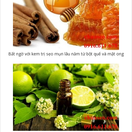
Bất ngờ với kem trị sẹo mụn lâu năm từ bột quế và mật ong