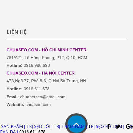
LIÊN HỆ
CHUASEO.COM - HỒ CHÍ MINH
CENTER
781/A21, Lê Hồng Phong, P12, Q 10, HCM.
Hotline:
0916.998.698
CHUASEO.COM
-
HÀ NỘI
CENTER
47A,Ngõ 77, Phố 8-3, Q.Hai Bà Trưng, HN.
Hotline:
0916.611.678
Email:
chuahetseo@gmail.com
Website:
chuaseo.com
SẢN PHẨM
TRỊ SẸO LỒI
TRỊ THÂM NÁM
TRỊ SẸO RỖ-LÕM
TRỊ
|
|
|
|
RẠN DA
0916 611
678
|