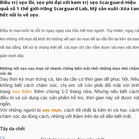
Điều trị sẹo lồi, sẹo phì đại với kem trị sẹo Scarguard-Hiệu
quả số 1 thế giới-Hãng Scarguard Lab, Mỹ sản xuất-Xóa tan
hết nối lo về sẹo.
Điều trị mụn luôn là nỗi lo ngay ngáy của hầu hết mọi người. Tuy nhiên, ngay cả
khi những nốt mụn đã khỏi thì những vết sẹo do mụn để lại vẫn tồn tại trên da bạn
rất dai dẳng. Để xử lý chúng triệt để, các bạn chỉ cần nắm được vài mẹo vặt đơn
giản dưới đây.
Những nốt sẹo sau mụn sẽ nhanh chóng biến mất nhờ những mẹo nhỏ chăm
sóc da
Sau thời kỳ mụn trứng cá, làn da cần có thời gian để phục hồi. Nếu
không biết cách chăm sóc, chị em sẽ còn phải đối mặt với tình
trạng
sẹo thâm
thêm chừng 1-2 tháng nữa. Nhưng nếu biết các
điều trị và sử dụng các sản phẩm hỗ trợ, thời gian này sẽ được rút
ngắn.
Với những người bị
sẹo mụn
, cách tốt nhất là kiên trì và học các
chăm sóc da đúng cách, những vết thâm trên da sẽ dần biết mất.
Tẩy da chết