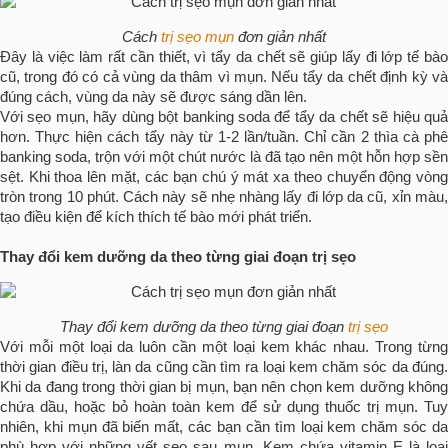
Cách
trị sẹo mụn
đơn giản nhất
Đây là việc làm rất cần thiết, vì tẩy da chết sẽ giúp lấy đi lớp tế bào
cũ, trong đó có cả vùng da thâm vì mụn. Nếu tẩy da chết định kỳ và
đúng cách, vùng da này sẽ được sáng dần lên.
Với sẹo mụn, hãy dùng bột banking soda để tẩy da chết sẽ hiệu quả
hơn. Thực hiện cách tẩy này từ 1-2 lần/tuần. Chỉ cần 2 thìa cà phê
banking soda, trộn với một chút nước là đã tạo nên một hỗn hợp sền
sệt. Khi thoa lên mặt, các bạn chú ý mát xa theo chuyển động vòng
tròn trong 10 phút. Cách này sẽ nhẹ nhàng lấy đi lớp da cũ, xỉn màu,
tạo điều kiện để kích thích tế bào mới phát triển.
T
hay đổi kem dưỡng da
theo từng giai đoạn trị sẹo
Thay đổi kem dưỡng da theo từng giai đoạn
trị sẹo
Với mỗi một loại da luôn cần một loại kem khác nhau. Trong từng
thời gian điều trị, làn da cũng cần tìm ra loại kem chăm sóc da đúng.
Khi da đang trong thời gian bị mụn, bạn nên chọn kem dưỡng không
chứa dầu, hoặc bỏ hoàn toàn kem để sử dụng thuốc trị mụn. Tuy
nhiên, khi mụn đã biến mất, các bạn cần tìm loại kem chăm sóc da
phù hợp với những vết sẹo sau mụn. Kem chứa vitamin E là loại