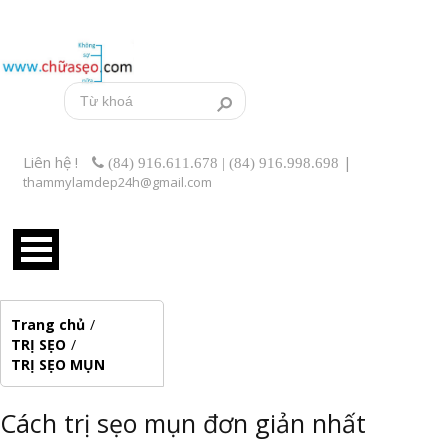
Liên hệ !
|
(84) 916.611.678 | (84) 916.998.698
thammylamdep24h@gmail.com
Trang chủ
/
TRỊ SẸO
/
TRỊ SẸO MỤN
Cách trị sẹo mụn đơn giản nhất