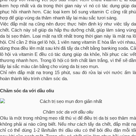
kem hợp nhất và da trong thời gian này vì nó có tác dụng giúp da
phục hồi nhanh hơn. Các loại kem bổ sung vitamin C cũng rất phù
hợp để giúp vùng da thâm nhanh lấy lại màu sắc tươi sáng.
Việc đắp mặt nạ cũng nên được thực hiện định kỳ như việc tẩy da
chết. Cách này sẽ giúp da hấp thu dưỡng chất, giúp làm sáng vùng
da bị sẹo thâm. Loại mặt nạ tốt nhất trong thời gian này là mặt nạ lô
hội. Chỉ cần 2 thìa gel lô hội, 1 viên nang vitamin E hòa lẫn với nhau,
dùng thoa đều lên mặt sau khi đã tẩy da chết bằng banking soda. Cả
lô hội và vitamin E đều có tác dụng giúp da khỏe, hồi phục các vết
thương nhanh hơn. Trong lô hội có tinh chất làm trắng, vì thế sẽ dần
lấy lại sắc màu cân bằng cho vùng da bị sẹo mụn.
Chỉ nên đắp mặt nạ trong 15 phút, sau đó rửa lại với nước ấm là
hoàn thành liệu trình chăm sóc da.
Chăm sóc da với dầu oliu
Chăm sóc da với dầu oliu
Oliu là một trong những mẹo rất thú vị để điều trị da bị sẹo thâm mà
không phải ai nào cũng biết. Nếu như cách tẩy da chết, đắp mặt nạ
chỉ có thể dùng 1-2 lần/tuần thì dầu oliu có thể bôi đều đặn mỗi tối