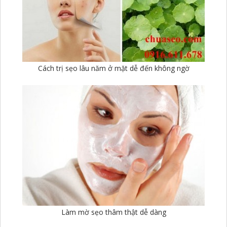
Cách trị sẹo lâu năm ở mặt dễ đến không ngờ
Làm mờ sẹo thâm thật dễ dàng