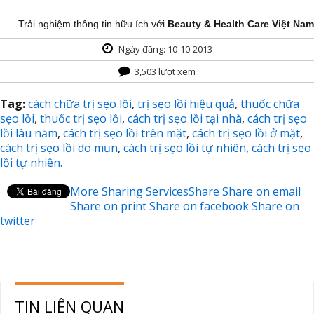
Trải nghiệm thông tin hữu ích với
Beauty & Health Care Việt Nam
Ngày đăng: 10-10-2013
3,503 lượt xem
Tag:
cách chữa trị sẹo lồi
,
trị sẹo lồi hiệu quả
,
thuốc chữa
sẹo lồi
,
thuốc trị sẹo lồi
,
cách trị sẹo lồi tại nhà
,
cách trị sẹo
lồi lâu năm
,
cách trị sẹo lồi trên mặt
,
cách trị sẹo lồi ở mặt
,
cách trị sẹo lồi do mụn
,
cách trị sẹo lồi tự nhiên
,
cách trị sẹo
lồi tự nhiên.
More Sharing Services
Share
Share on email
Share on print
Share on facebook
Share on
twitter
TIN LIÊN QUAN