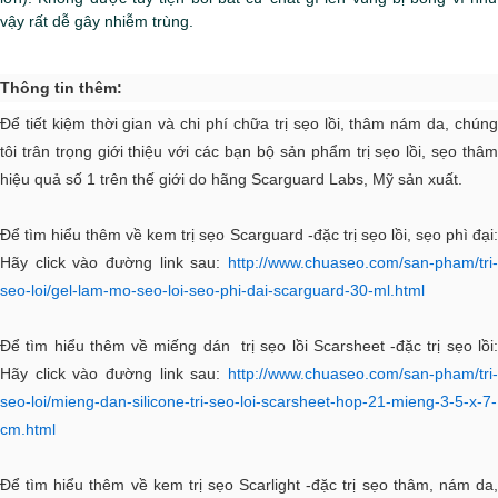
vậy rất dễ gây nhiễm trùng.
Thông tin thêm:
Để tiết kiệm thời gian và chi phí chữa trị sẹo lồi, thâm nám da,
chúng
tôi trân trọng giới thiệu với các bạn bộ sản phẩm trị sẹo lồi, sẹo thâm
hiệu quả số 1 trên thế giới do hãng Scarguard Labs, Mỹ sản xuất.
Để tìm hiểu thêm về kem trị sẹo Scarguard -đặc trị sẹo lồi, sẹo phì đại:
Hãy click vào đường link sau:
http://www.chuaseo.com/san-pham/tri-
seo-loi/gel-lam-mo-seo-loi-seo-phi-dai-scarguard-30-ml.html
Để tìm hiểu thêm về miếng dán trị sẹo lồi Scarsheet -đặc trị sẹo lồi:
Hãy click vào đường link sau:
http://www.chuaseo.com/san-pham/tri-
seo-loi/mieng-dan-silicone-tri-seo-loi-scarsheet-hop-21-mieng-3-5-x-7-
cm.html
Để tìm hiểu thêm về kem trị sẹo Scarlight -đặc trị sẹo thâm, nám da,