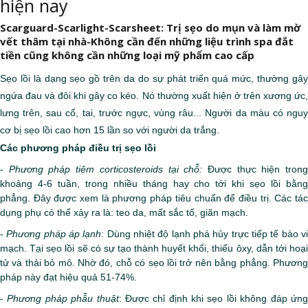
hiện nay
Scarguard-Scarlight-Scarsheet: Trị sẹo do mụn và làm mờ
vết thâm tại nhà-Không cần đến những liệu trình spa đắt
tiền cũng không cần những loại mỹ phẩm cao cấp
Sẹo lồi là dạng sẹo gồ trên da do sự phát triển quá mức, thường gây
ngứa đau và đôi khi gây co kéo. Nó thường xuất hiện ở trên xương ức,
lưng trên, sau cổ, tai, trước ngực, vùng râu... Người da màu có nguy
cơ bị sẹo lồi cao hơn 15 lần so với người da trắng.
Các phương pháp điều trị sẹo lồi
-
Phương pháp tiêm corticosteroids tại chỗ:
Được thực hiện tron
khoảng 4-6 tuần, trong nhiều tháng hay cho tới khi sẹo lồi bằng
phẳng. Đây được xem là phương pháp tiêu chuẩn để điều trị. Các tác
dụng phụ có thể xảy ra là: teo da, mất sắc tố, giãn mạch.
-
Phương pháp áp lạnh
: Dùng nhiệt độ lạnh phá hủy trực tiếp tế bào v
mạch. Tại sẹo lồi sẽ có sự tạo thành huyết khối, thiếu ôxy, dẫn tới hoại
tử và thải bỏ mô. Nhờ đó, chỗ có sẹo lồi trở nên bằng phẳng. Phương
pháp này đạt hiệu quả 51-74%.
-
Phương pháp phẫu thuật
: Được chỉ định khi sẹo lồi không đáp ứn