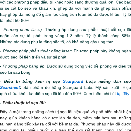
với các phương pháp điều trị khác hoặc sang thương quá lớn. Các bác
sĩ sẽ cắt bỏ sẹo và khâu kín, ghép da với mảnh da ghép toàn phần
hay ghép da mỏng để giảm lực căng trên toàn bộ da được khâu. Tỷ lệ
tái phát 50-80% .
-
Phương pháp tia xạ
: Thường áp dụng sau phẫu thuật cắt sẹo lồ
ngăn cản sự tái phát trong vòng 1-3 năm. Tỷ lệ thành công 88%.
Những tác dụng phụ là tăng sắc tố, có khả năng gây ung thư.
-
Phương pháp phẫu thuật bằng laser
: Phương pháp này không ngă
được sẹo lồi tiến triển và sự tái phát.
-
Phương pháp băng ép
: Được sử dụng trong việc đề phòng và điều tr
sẹo lồi sau bỏng.
-
Điều trị bằng kem trị sẹo
Scarguard
hoặc miếng dán sẹo
Scarsheet
:
Sản phẩm do hãng Scarguard Labs Mỹ sản xuất. Hiệu
quả chữa khỏi dứt điểm sẹo lồi lên đến 90%. Xem thêm chi tiết
tại đây
-
Phẫu thuật trị sẹo lồi:
Đây là một trong những cách trị sẹo lồi hiệu quả và phổ biến nhất hiện
nay, giúp khách hàng có được làn da đẹp, mềm mịn hơn sau những
tai nạn đáng tiếc xảy ra đối với bề mặt da. Phương pháp này đã được
ứng dụng tại nhiều quốc gia trên thế giới rất thành công. Đối với