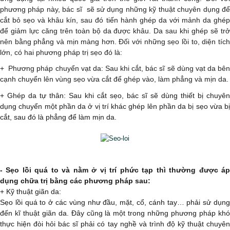
phương pháp này, bác sĩ sẽ sử dụng những kỹ thuật chuyên dụng để
cắt bỏ sẹo và khâu kín, sau đó tiến hành ghép da với mảnh da ghép
để giảm lực căng trên toàn bộ da được khâu. Da sau khi ghép sẽ trở
nên bằng phẳng và mịn màng hơn. Đối với những sẹo lồi to, diện tích
lớn, có hai phương pháp trị sẹo đó là:
+ Phương pháp chuyển vạt da: Sau khi cắt, bác sĩ sẽ dùng vạt da bên
cạnh chuyển lên vùng sẹo vừa cắt để ghép vào, làm phẳng và mịn da.
+ Ghép da tự thân: Sau khi cắt sẹo, bác sĩ sẽ dùng thiết bị chuyên
dụng chuyển một phần da ở vị trí khác ghép lên phần da bị sẹo vừa bị
cắt, sau đó là phẳng để làm mịn da.
- Sẹo lồi quá to và nằm ở vị trí phức tạp thì thường được áp
dụng chữa trị bằng các phương pháp sau:
+ Kỹ thuật giãn da:
Sẹo lồi quá to ở các vùng như đầu, mặt, cổ, cánh tay… phải sử dụng
đến kĩ thuật giãn da. Đây cũng là một trong những phương pháp khó
thực hiện đòi hỏi bác sĩ phải có tay nghề và trình độ kỹ thuật chuyên