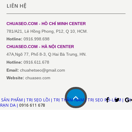
LIÊN HỆ
CHUASEO.COM - HỒ CHÍ MINH
CENTER
781/A21, Lê Hồng Phong, P12, Q 10, HCM.
Hotline:
0916.998.698
CHUASEO.COM
-
HÀ NỘI
CENTER
47A,Ngõ 77, Phố 8-3, Q.Hai Bà Trưng, HN.
Hotline:
0916.611.678
Email:
chuahetseo@gmail.com
Website:
chuaseo.com
SẢN PHẨM
TRỊ SẸO LỒI
TRỊ THÂM NÁM
TRỊ SẸO RỖ-LÕM
TRỊ
|
|
|
|
RẠN DA
0916 611
678
|