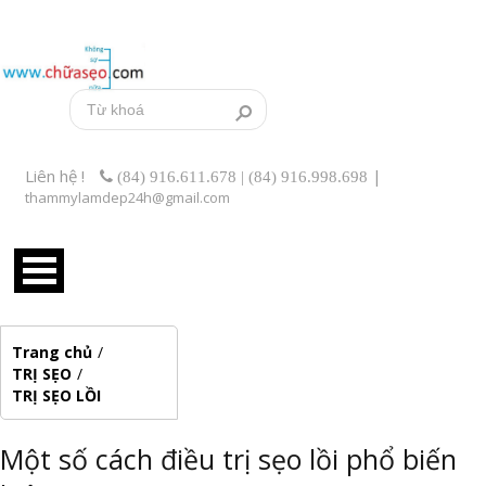
Liên hệ !
|
(84) 916.611.678 | (84) 916.998.698
thammylamdep24h@gmail.com
Trang chủ
/
TRỊ SẸO
/
TRỊ SẸO LỒI
Một số cách điều trị sẹo lồi phổ biến