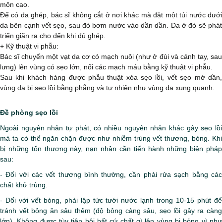
môn cao.
Để có da ghép, bác sĩ không cắt ở nơi khác mà đặt một túi nước dưới
da bên cạnh vết sẹo, sau đó bơm nước vào dần dần. Da ở đó sẽ phát
triển giãn ra cho đến khi đủ ghép.
+ Kỹ thuật vi phẫu:
Bác sĩ chuyển một vạt da cơ có mạch nuôi (như ở đùi và cánh tay, sau
lưng) lên vùng có sẹo lớn, nối các mạch máu bằng kỹ thuật vi phẫu.
Sau khi khách hàng được phẫu thuật xóa sẹo lồi, vết sẹo mờ dần,
vùng da bị sẹo lồi bằng phẳng và tự nhiên như vùng da xung quanh.
Đề phòng sẹo lồi
Ngoài nguyên nhân tự phát, có nhiều nguyên nhân khác gây sẹo lồi
mà ta có thể ngăn chặn được như nhiễm trùng vết thương, bỏng. Khi
bị những tổn thương này, nạn nhân cần tiến hành những biện pháp
sau:
- Đối với các vết thương bình thường, cần phải rửa sạch bằng các
chất khử trùng.
- Đối với vết bỏng, phải lập tức tưới nước lạnh trong 10-15 phút để
tránh vết bỏng ăn sâu thêm (độ bỏng càng sâu, sẹo lồi gây ra càng
lớn). Không được tùy tiện bôi bất cứ chất gì lên vùng bị bỏng vì như