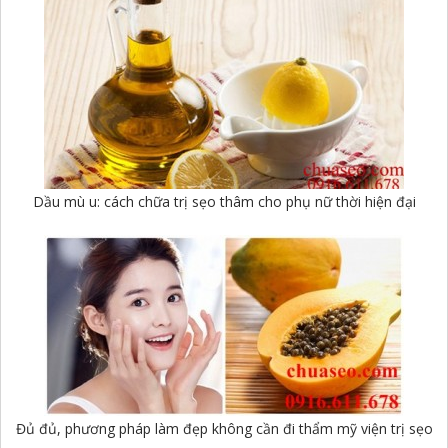
Dầu mù u: cách chữa trị sẹo thâm cho phụ nữ thời hiện đại
Đủ đủ, phương pháp làm đẹp không cần đi thẩm mỹ viện trị sẹo