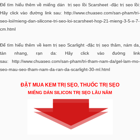
Để tìm hiểu thêm về miếng dán trị sẹo lồi Scarsheet -đặc trị sẹo lồi:
Hãy click vào đường link sau:
http://www.chuaseo.com/san-pham/tri-
seo-loi/mieng-dan-silicone-tri-seo-loi-scarsheet-hop-21-mieng-3-5-x-7-
cm.html
Để tìm hiểu thêm về kem trị sẹo Scarlight -đặc trị sẹo thâm, nám da,
tàn nhang, rạn da: Hãy click vào đường link
sau:
http://www.chuaseo.com/san-pham/tri-tham-nam-da/gel-lam-mo-
seo-mau-seo-tham-nam-da-ran-da-scarlight-30-ml.html
ĐẶT MUA KEM TRỊ SẸO, THUỐC TRỊ SẸO
MIẾNG DÁN SILICON TRỊ SẸO LÂU NĂM