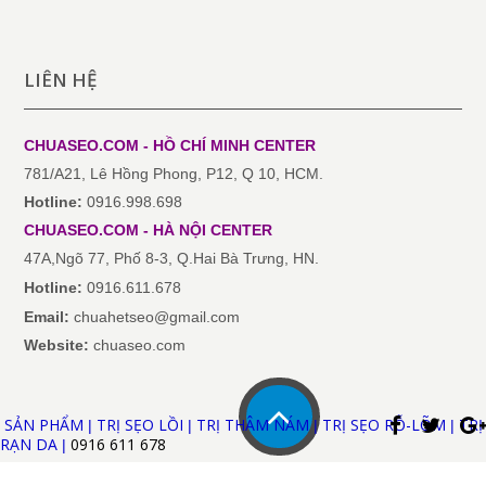
LIÊN HỆ
CHUASEO.COM - HỒ CHÍ MINH
CENTER
781/A21, Lê Hồng Phong, P12, Q 10, HCM.
Hotline:
0916.998.698
CHUASEO.COM
-
HÀ NỘI
CENTER
47A,Ngõ 77, Phố 8-3, Q.Hai Bà Trưng, HN.
Hotline:
0916.611.678
Email:
chuahetseo@gmail.com
Website:
chuaseo.com
SẢN PHẨM
TRỊ SẸO LỒI
TRỊ THÂM NÁM
TRỊ SẸO RỖ-LÕM
TRỊ
|
|
|
|
RẠN DA
0916 611
678
|