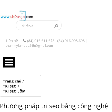
Liên hệ !
|
(84) 916.611.678 | (84) 916.998.698
thammylamdep24h@gmail.com
Trang chủ
/
TRỊ SẸO
/
TRỊ SẸO LÕM
Phương pháp trị sẹo bằng công nghệ