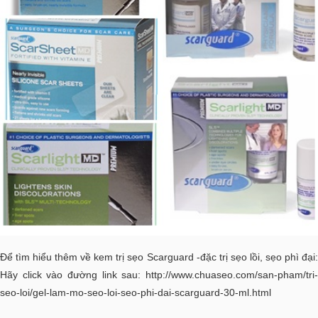
Để tìm hiểu thêm về kem trị sẹo Scarguard -đặc trị sẹo lồi, sẹo phì đại:
Hãy click vào đường link sau:
http://www.chuaseo.com/san-pham/tri-
seo-loi/gel-lam-mo-seo-loi-seo-phi-dai-scarguard-30-ml.html