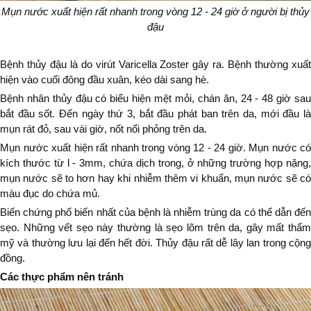
Mụn nước xuất hiện rất nhanh trong vòng 12 - 24 giờ ở người bị thủy
đậu
Bệnh thủy đậu là do virút Varicella Zoster gây ra. Bệnh thường xuất
hiện vào cuối đông đầu xuân, kéo dài sang hè.
Bệnh nhân thủy đậu có biểu hiện mệt mỏi, chán ăn, 24 - 48 giờ sau
bắt đầu sốt. Đến ngày thứ 3, bắt đầu phát ban trên da, mới đầu là
mụn rát đỏ, sau vài giờ, nốt nổi phỏng trên da.
Mụn nước xuất hiện rất nhanh trong vòng 12 - 24 giờ. Mụn nước có
kích thước từ l - 3mm, chứa dịch trong, ở những trường hợp nặng,
mụn nước sẽ to hơn hay khi nhiễm thêm vi khuẩn, mụn nước sẽ có
màu đục do chứa mủ.
Biến chứng phổ biến nhất của bệnh là nhiễm trùng da có thể dẫn đến
sẹo. Những vết sẹo này thường là sẹo lõm trên da, gây mất thẩm
mỹ và thường lưu lại đến hết đời.
Thủy đậu rất dễ lây lan trong cộn
đồng.
Các thực phẩm nên tránh