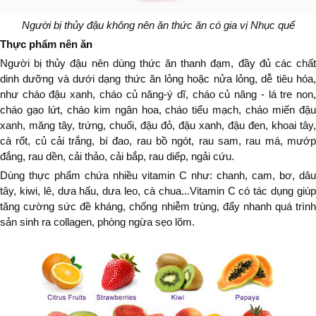
Người bị thủy đậu không nên ăn thức ăn có gia vị Nhục quế
Thực phẩm nên ăn
Người bị thủy đậu nên dùng thức ăn thanh đạm, đầy đủ các chất
dinh dưỡng và dưới dạng thức ăn lỏng hoặc nửa lỏng, dễ tiêu hóa,
như cháo đậu xanh, cháo củ năng-ý dĩ, cháo củ năng - lá tre non,
cháo gạo lứt, cháo kim ngân hoa, cháo tiểu mạch, cháo miến đậu
xanh, măng tây, trứng, chuối, đậu đỏ, đậu xanh, đậu đen, khoai tây,
cà rốt, củ cải trắng, bí đao, rau bồ ngót, rau sam, rau má, mướp
đắng, rau dền, cải thảo, cải bắp, rau diếp, ngải cứu.
Dùng thực phẩm chứa nhiều vitamin C như: chanh, cam, bơ, dâu
tây, kiwi, lê, dưa hấu, dưa leo, cà chua...
Vitamin C có tác dụng giú
tăng cường sức đề kháng, chống nhiễm trùng, đẩy nhanh quá trình
sản sinh ra collagen, phòng ngừa sẹo lõm.