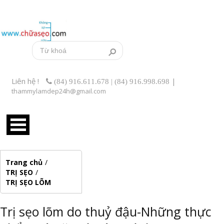
Liên hệ !
|
(84) 916.611.678 | (84) 916.998.698
thammylamdep24h@gmail.com
Trang chủ
/
TRỊ SẸO
/
TRỊ SẸO LÕM
Trị sẹo lõm do thuỷ đậu-Những thực