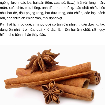
ngỗng, lươn, các loại hải sản (tôm, cua, sò, ốc…), trái vải, long nhãn,
mận, xoài chín, mít, hồng, anh đào, rau muống, các chất nhiều béo
như hạt dẻ, đậu phụng rang, hạt dưa rang, đậu chiên, các loại bánh
rán, các thức ăn chiên xào, mỡ động vật…
Kỵ nhất là nhục quế, vì nhục quế có tính đại nhiệt, thuần dương, tác
dụng ôn nhiệt trợ hỏa, quá khô táo, làm tổn hại âm chất, rất nguy
hiểm cho bệnh nhân thủy đậu.