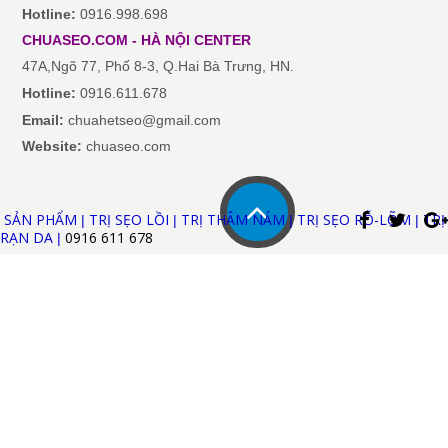
Hotline:
0916.998.698
CHUASEO.COM
-
HÀ NỘI
CENTER
47A,Ngõ 77, Phố 8-3, Q.Hai Bà Trưng, HN.
Hotline:
0916.611.678
Email:
chuahetseo@gmail.com
Website:
chuaseo.com
SẢN PHẨM
TRỊ SẸO LỒI
TRỊ THÂM NÁM
TRỊ SẸO RỖ-LÕM
TRỊ
|
|
|
|
RẠN DA
0916 611
678
|