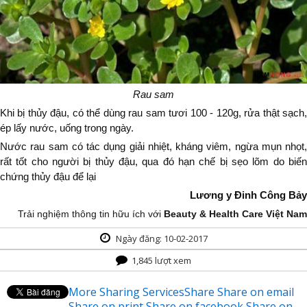
Rau sam
Khi bị thủy đậu, có thể dùng rau sam tươi 100 - 120g, rửa thật sạch,
ép lấy nước, uống trong ngày.
Nước rau sam có tác dụng giải nhiệt, kháng viêm, ngừa mụn nhọt,
rất tốt cho người bị thủy đậu, qua đó hạn chế bị sẹo lõm do biến
chứng thủy đậu để lại
Lương y Đinh Công Bảy
Trải nghiệm thông tin hữu ích với
Beauty & Health Care Việt Nam
Ngày đăng: 10-02-2017
1,845 lượt xem
More Sharing Services
Share
Share on email
Share on print
Share on facebook
Share on