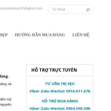
ammylamdep24h@gmail.com
ĐẸP
HƯỚNG DẪN MUA HÀNG
LIÊN HỆ
HỖ TRỢ TRỰC TUYẾN
dùng.
TƯ VẤN TRỊ SẸO
nặng và
Viber-Zalo-Wechat 0916.611.678
thẩm mỹ
HỖ TRỢ MUA HÀNG
 nguyên
Viber-Zalo-Wechat 0904.598.398