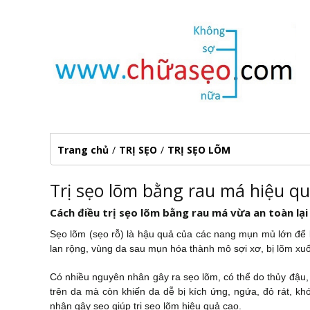
Trang chủ
/
TRỊ SẸO
/
TRỊ SẸO LÕM
Trị sẹo lõm bằng rau má hiệu qu
Cách điều trị sẹo lõm bằng rau má vừa an toàn lại 
Sẹo lõm (sẹo rỗ) là hậu quả của các nang mụn mủ lớn để 
lan rộng, vùng da sau mụn hóa thành mô sợi xơ, bị lõm xu
Có nhiều nguyên nhân gây ra sẹo lõm, có thể do thủy đậu,
trên da mà còn khiến da dễ bị kích ứng, ngứa, đỏ rát, khó
nhân gây sẹo giúp trị sẹo lõm hiệu quả cao.