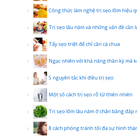
Công thức làm nghệ trị sẹo lõm hiệu 
Trị sẹo lâu năm và những vấn đề cần 
Tẩy sẹo triệt để chỉ cần cà chua
Ngạc nhiên với khả năng thần kỳ mà ke
5 nguyên tắc khi điều trị sẹo
Một số cách trị sẹo rỗ từ thiên nhiên
Trị sẹo lõm lâu năm ở chân bằng đắp 
8 cách phòng tránh tối đa sự hình thà