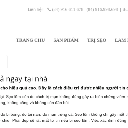
Liên hệ !
|
th
(84) 916.611.678 | (84) 916.998.698
TRANG CHỦ
SẢN PHẨM
TRỊ SẸO
LÀM 
ả ngay tại nhà
cho hiệu quả cao. Đây là cách điều trị được nhiều người tin 
lại. Sẹo lõm còn do cách trị mụn không đúng gây ra biến chứng viêm 
ống, không căng và không còn đàn hồi.
 do bị bỏng, do tai nạn, do mụn trứng cá. Sẹo lõm không chỉ gây mất 
 chịu. Phái đẹp sẽ rất mất tự tin nếu bị sẹo lõm. Việc xác định đúng