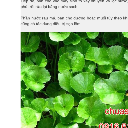
Tiếp đó, bạn cho vào máy sinh tố xay nhuyễn và lọc nước,
phút rồi rửa lại bằng nước sạch.
Phần nước rau má, bạn cho đường hoặc muối tùy theo khẩ
cũng có tác dụng điều trị sẹo lõm.