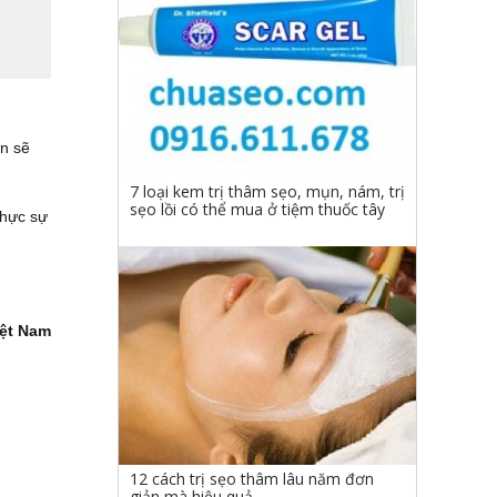
ện sẽ
7 loại kem trị thâm sẹo, mụn, nám, trị
sẹo lồi có thể mua ở tiệm thuốc tây
thực sự
iệt Nam
12 cách trị sẹo thâm lâu năm đơn
giản mà hiệu quả