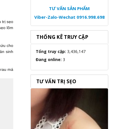
TƯ VẤN SẢN PHẨM
Viber-Zalo-Wechat 0916.998.698
 trị sẹo
 sẹo lõm
THỐNG KÊ TRUY CẬP
cứu cho
Tổng truy cập:
3,436,147
sản sinh
Đang online:
3
 rau má
TƯ VẤN TRỊ SẸO