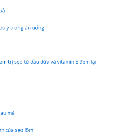
quả
lưu ý trong ăn uống
m trị sẹo từ dầu dừa và vitamin E đem lại
rau má
nh của sẹo lõm