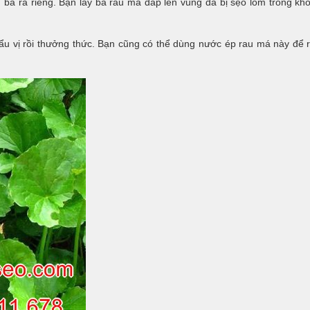
 bã ra riêng. Bạn lấy bã rau má đắp lên vùng da bị sẹo lõm trong kh
u vị rồi thưởng thức. Bạn cũng có thể dùng nước ép rau má này để 