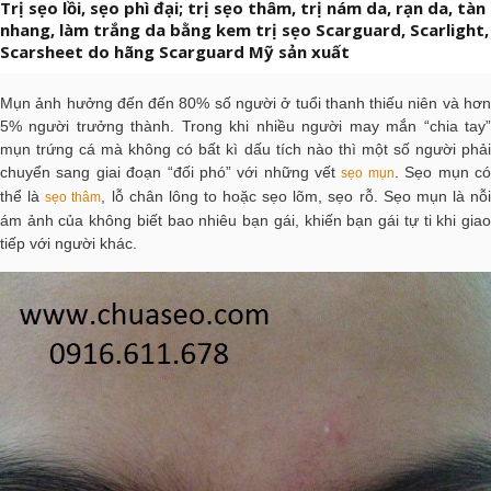
Trị sẹo lồi, sẹo phì đại; trị sẹo thâm, trị nám da, rạn da, tàn
nhang, làm trắng da bằng kem trị sẹo Scarguard, Scarlight,
Scarsheet do hãng Scarguard Mỹ sản xuất
Mụn ảnh hưởng đến đến 80% số người ở tuổi thanh thiếu niên và hơn
5% người trưởng thành. Trong khi nhiều người may mắn “chia tay”
mụn trứng cá mà không có bất kì dấu tích nào thì một số người phải
chuyển sang giai đoạn “đối phó” với những vết
. Sẹo mụn c
sẹo mụn
thể là
, lỗ chân lông to hoặc sẹo lõm, sẹo rỗ. Sẹo mụn là nỗi
sẹo thâm
ám ảnh của không biết bao nhiêu bạn gái, khiến bạn gái tự ti khi giao
tiếp với người khác.