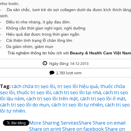
như trước.
- Da săn chắc, tươi trẻ do sợi collagen dưới da được kích thích tăng
sinh.
- Điều trị nhẹ nhàng, ít gây đau đớn.
- Không cần thời gian nghỉ ngơi, nghỉ dưỡng
- Hiệu quả đạt được trong thời gian ngắn.
- Cải thiện tình trạng lỗ chân lông lớn
- Da giảm nhờn, giảm mụn
Trải nghiệm thông tin hữu ích với
Beauty & Health Care Việt Nam
Ngày đăng: 14-12-2013
2,783 lượt xem
Tag:
cách chữa trị sẹo lồi
,
trị sẹo lồi hiệu quả
,
thuốc chữa
sẹo lồi
,
thuốc trị sẹo lồi
,
cách trị sẹo lồi tại nhà
,
cách trị sẹo
lồi lâu năm
,
cách trị sẹo lồi trên mặt
,
cách trị sẹo lồi ở mặt
,
cách trị sẹo lồi do mụn
,
cách trị sẹo lồi tự nhiên
,
cách trị sẹo
lồi tự nhiên.
More Sharing Services
Share
Share on email
Share on print
Share on facebook
Share on