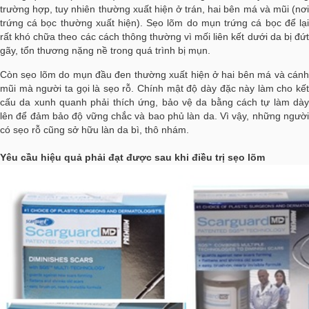
trường hợp, tuy nhiên thường xuất hiện ở trán, hai bên má và mũi (nơi
trứng cá bọc thường xuất hiện). Sẹo lõm do mụn trứng cá bọc để lại
rất khó chữa theo các cách thông thường vì mối liên kết dưới da bị đứt
gãy, tổn thương nặng nề trong quá trình bị mụn.
Còn sẹo lõm do mụn đầu đen thường xuất hiện ở hai bên má và cánh
mũi mà người ta gọi là sẹo rỗ. Chính mật độ dày đặc này làm cho kết
cấu da xunh quanh phải thích ứng, bảo vệ da bằng cách tự làm dày
lên để đảm bảo độ vững chắc và bao phủ làn da. Vì vậy, những người
có sẹo rỗ cũng sở hữu làn da bì, thô nhám.
Yêu cầu hiệu quả phải đạt được sau khi điều trị sẹo lõm