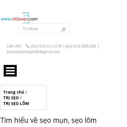
Liên hệ !
|
(84) 916.611.678 | (84) 916.998.698
thammylamdep24h@gmail.com
Trang chủ
/
TRỊ SẸO
/
TRỊ SẸO LÕM
Tìm hiểu về sẹo mụn, sẹo lõm