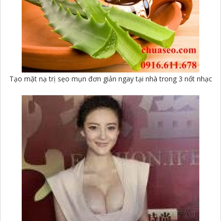
Tạo mặt nạ trị sẹo mụn đơn giản ngay tại nhà trong 3 nốt nhạc