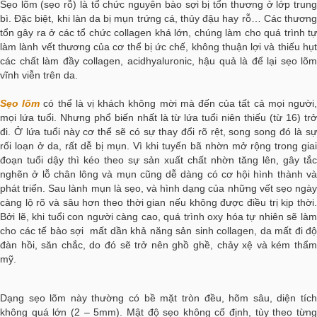
Sẹo lõm (sẹo rỗ) là tổ chức nguyên bào sợi bị tổn thương ở lớp trung
bì. Đặc biệt, khi làn da bị mụn trứng cá, thủy đậu hay rỗ… Các thương
tổn gây ra ở các tổ chức collagen khá lớn, chúng làm cho quá trình tự
làm lành vết thương của cơ thể bị ức chế, không thuận lợi và thiếu hụt
các chất làm đầy collagen, acidhyaluronic, hậu quả là để lại sẹo lõm
vĩnh viễn trên da.
Sẹo lõm
có thể là vị khách không mời mà đến của tất cả mọi người
mọi lứa tuổi. Nhưng phổ biến nhất là từ lứa tuổi niên thiếu (từ 16) trở
đi. Ở lứa tuổi này cơ thể sẽ có sự thay đổi rõ rệt, song song đó là sự
rối loạn ở da, rất dễ bị mụn. Vì khi tuyến bã nhờn mở rộng trong giai
đoạn tuổi dậy thì kéo theo sự sản xuất chất nhờn tăng lên, gây tắc
nghẽn ở lỗ chân lông và mụn cũng dễ dàng có cơ hội hình thành và
phát triển. Sau lành mụn là sẹo, và hình dạng của những vết sẹo ngày
càng lộ rõ và sâu hơn theo thời gian nếu không được điều trị kịp thời.
Bởi lẽ, khi tuổi con người càng cao, quá trình oxy hóa tự nhiên sẽ làm
cho các tế bào sợi mất dần khả năng sản sinh collagen, da mất đi độ
đàn hồi, săn chắc, do đó sẽ trở nên ghồ ghề, chảy xệ và kém thẩm
mỹ.
Dạng sẹo lõm này thường có bề mặt tròn đều, hõm sâu, diện tích
không quá lớn (2 – 5mm). Mật độ sẹo không cố định, tùy theo từng