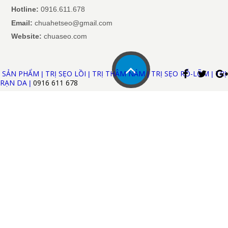
Hotline:
0916.611.678
Email:
chuahetseo@gmail.com
Website:
chuaseo.com
SẢN PHẨM
TRỊ SẸO LỒI
TRỊ THÂM NÁM
TRỊ SẸO RỖ-LÕM
TRỊ
|
|
|
|
RẠN DA
0916 611
678
|