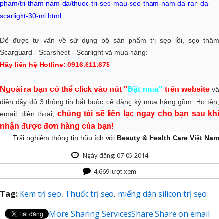
pham/tri-tham-nam-da/thuoc-tri-seo-mau-seo-tham-nam-da-ran-da-
scarlight-30-ml.html
Để được tư vấn về sử dụng bộ sản phẩm trị sẹo lồi, sẹo thâm
Scarguard - Scarsheet - Scarlight và mua hàng:
Hãy liên hệ Hotline: 0916.611.678
Ngoài ra bạn có thể click vào nút "
Đặt mua"
trên website
v
điền đầy đủ 3 thông tin bắt buộc để đăng ký mua hàng gồm: Họ tên,
chúng tôi sẽ liên lạc ngay cho bạn sau khi
email, điện thoại,
nhận được đơn hàng của bạn!
Trải nghiệm thông tin hữu ích với
Beauty & Health Care Việt Nam
Ngày đăng: 07-05-2014
4,669 lượt xem
Tag:
Kem trị sẹo
,
Thuốc trị sẹo
,
miếng dán silicon trị sẹo
More Sharing Services
Share
Share on email