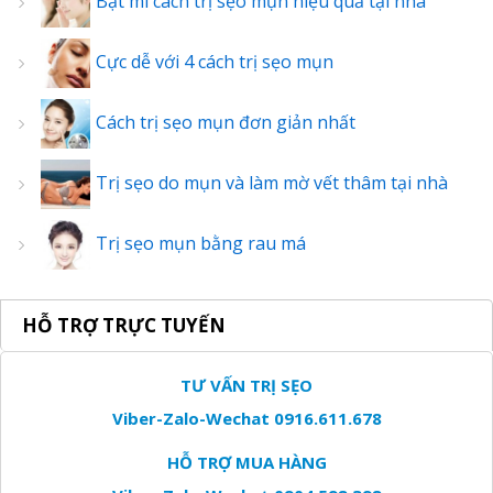
Bật mí cách trị sẹo mụn hiệu quả tại nhà
Cực dễ với 4 cách trị sẹo mụn
Cách trị sẹo mụn đơn giản nhất
Trị sẹo do mụn và làm mờ vết thâm tại nhà
Trị sẹo mụn bằng rau má
HỖ TRỢ TRỰC TUYẾN
TƯ VẤN TRỊ SẸO
Viber-Zalo-Wechat 0916.611.678
HỖ TRỢ MUA HÀNG