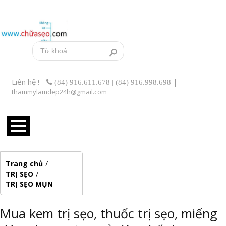
Liên hệ !
|
(84) 916.611.678 | (84) 916.998.698
thammylamdep24h@gmail.com
Trang chủ
/
TRỊ SẸO
/
TRỊ SẸO MỤN
Mua kem trị sẹo, thuốc trị sẹo, miếng