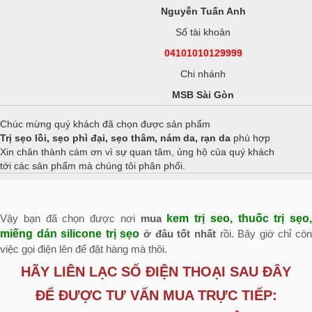
Nguyễn Tuấn Anh
Số tài khoản
04101010129999
Chi nhánh
MSB Sài Gòn
Chúc mừng quý khách đã chọn được sản phẩm
Trị sẹo lồi, sẹo phì đại, sẹo thâm, nám da, rạn da
phù hợp
Xin chân thành cám ơn vì sự quan tâm, ủng hộ của quý khách
tới các sản phẩm mà chúng tôi phân phối.
Vậy bạn đã chọn được nơi
mua
kem trị seo, thuốc trị sẹo,
miếng dán silicone trị sẹo
ở đâu tốt nhất
rồi. Bây giờ chỉ cò
việc gọi điện lên để đặt hàng mà thôi.
HÃY LIÊN LẠC SỐ ĐIỆN THOẠI SAU ĐÂY
ĐỂ ĐƯỢC TƯ VẤN MUA TRỰC TIẾP: