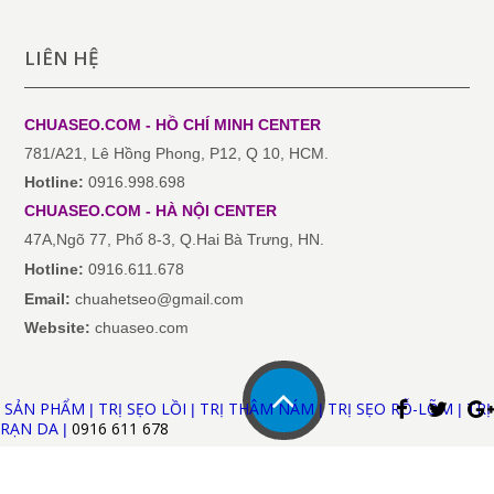
LIÊN HỆ
CHUASEO.COM - HỒ CHÍ MINH
CENTER
781/A21, Lê Hồng Phong, P12, Q 10, HCM.
Hotline:
0916.998.698
CHUASEO.COM
-
HÀ NỘI
CENTER
47A,Ngõ 77, Phố 8-3, Q.Hai Bà Trưng, HN.
Hotline:
0916.611.678
Email:
chuahetseo@gmail.com
Website:
chuaseo.com
SẢN PHẨM
TRỊ SẸO LỒI
TRỊ THÂM NÁM
TRỊ SẸO RỖ-LÕM
TRỊ
|
|
|
|
RẠN DA
0916 611
678
|