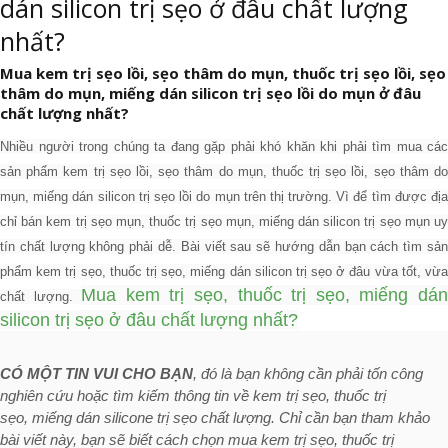
dán silicon trị sẹo ở đâu chất lượng
nhất?
Mua kem trị sẹo lồi, sẹo thâm do mụn, thuốc trị sẹo lồi, sẹo
thâm do mụn, miếng dán silicon trị sẹo lồi do mụn ở đâu
chất lượng nhất?
Nhiều người trong chúng ta đang gặp phải khó khăn khi phải tìm mua các
sản phẩm kem trị sẹo lồi, sẹo thâm do mụn, thuốc trị sẹo lồi, sẹo thâm do
mụn, miếng dán silicon trị sẹo lồi do mụn trên thị trường. Vì đ
ể tìm được địa
chỉ bán
kem trị sẹo mụn, thuốc trị sẹo mụn,
miếng dán silicon trị sẹo mụn
uy
tín chất lượng không phải dễ.
Bài viết sau sẽ hướng dẫn bạn cách tìm
sả
phẩm kem trị sẹo, thuốc trị sẹo,
miếng dán silicon trị sẹo
ở đâu vừa tốt, vừa
Mua kem trị sẹo, thuốc trị sẹo, miếng dá
chất lượng.
silicon trị sẹo ở đâu chất lượng nhất?
CÓ MỘT TIN VUI CHO BẠN
, đó là bạn không cần phải tốn công
nghiên cứu hoặc tìm kiếm thông tin về
kem trị sẹo, thuốc trị
sẹo,
miếng dán silicone trị sẹo
chất lượng.
Chỉ cần bạn tham khảo
bài viết này, bạn sẽ biết cách chọn mua
kem trị sẹo, thuốc trị