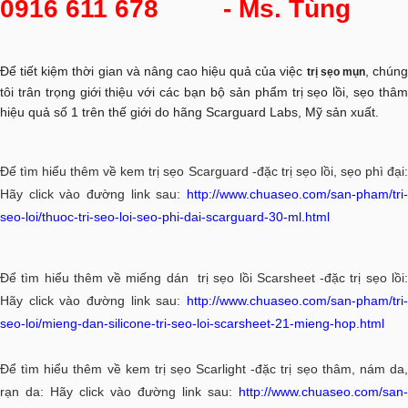
0916 611 678
- Ms. Tùng
Để tiết kiệm thời gian và nâng cao hiệu quả của việc
, chún
trị sẹo mụn
tôi trân trọng giới thiệu với các bạn bộ sản phẩm trị sẹo lồi, sẹo thâm
hiệu quả số 1 trên thế giới do hãng Scarguard Labs, Mỹ sản xuất.
Để tìm hiểu thêm về kem trị sẹo Scarguard -đặc trị sẹo lồi, sẹo phì đại:
Hãy click vào đường link sau:
http://www.chuaseo.com/san-pham/tri-
seo-loi/thuoc-tri-seo-loi-seo-phi-dai-scarguard-30-ml.html
Để tìm hiểu thêm về miếng dán trị sẹo lồi Scarsheet -đặc trị sẹo lồi:
Hãy click vào đường link sau:
http://www.chuaseo.com/san-pham/tri-
seo-loi/mieng-dan-silicone-tri-seo-loi-scarsheet-21-mieng-hop.html
Để tìm hiểu thêm về kem trị sẹo Scarlight -đặc trị sẹo thâm, nám da,
rạn da: Hãy click vào đường link sau:
http://www.chuaseo.com/san-