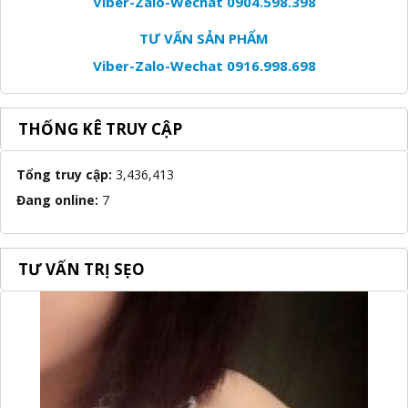
Viber-Zalo-Wechat 0904.598.398
TƯ VẤN SẢN PHẨM
Viber-Zalo-Wechat 0916.998.698
THỐNG KÊ TRUY CẬP
Tổng truy cập:
3,436,413
Đang online:
7
TƯ VẤN TRỊ SẸO