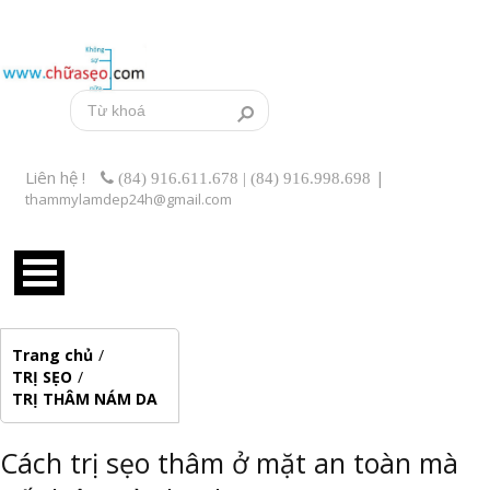
Liên hệ !
|
(84) 916.611.678 | (84) 916.998.698
thammylamdep24h@gmail.com
Trang chủ
/
TRỊ SẸO
/
TRỊ THÂM NÁM DA
Cách trị sẹo thâm ở mặt an toàn mà