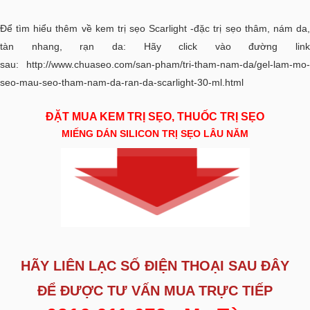
Để tìm hiểu thêm về kem trị sẹo Scarlight -đặc trị sẹo thâm, nám da,
tàn nhang, rạn da: Hãy click vào đường link
sau:
http://www.chuaseo.com/san-pham/tri-tham-nam-da/gel-lam-mo-
seo-mau-seo-tham-nam-da-ran-da-scarlight-30-ml.html
ĐẶT MUA KEM TRỊ SẸO, THUỐC TRỊ SẸO
MIẾNG DÁN SILICON TRỊ SẸO LÂU NĂM
HÃY LIÊN LẠC SỐ ĐIỆN THOẠI SAU ĐÂY
ĐỂ ĐƯỢC
TƯ VẤN MUA TRỰC TIẾP