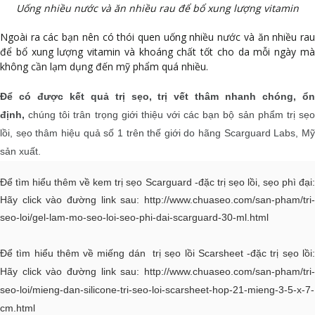
Uống nhiều nước và ăn nhiều rau để bổ xung lượng vitamin
Ngoài ra các bạn nên có thói quen uống nhiều nước và ăn nhiều rau
để bổ xung lượng vitamin và khoáng chất tốt cho da mỗi ngày mà
không cần lạm dụng đến mỹ phẩm quá nhiều.
Để có được kết quả trị sẹo, trị vết thâm nhanh chóng, ổn
định,
chúng tôi trân trọng giới thiệu với các bạn bộ sản phẩm trị sẹ
lồi, sẹo thâm hiệu quả số 1 trên thế giới do hãng Scarguard Labs, Mỹ
sản xuất.
Để tìm hiểu thêm về kem trị sẹo Scarguard -đặc trị sẹo lồi, sẹo phì đại:
Hãy click vào đường link sau:
http://www.chuaseo.com/san-pham/tri-
seo-loi/gel-lam-mo-seo-loi-seo-phi-dai-scarguard-30-ml.html
Để tìm hiểu thêm về miếng dán trị sẹo lồi Scarsheet -đặc trị sẹo lồi:
Hãy click vào đường link sau:
http://www.chuaseo.com/san-pham/tri-
seo-loi/mieng-dan-silicone-tri-seo-loi-scarsheet-hop-21-mieng-3-5-x-7-
cm.html