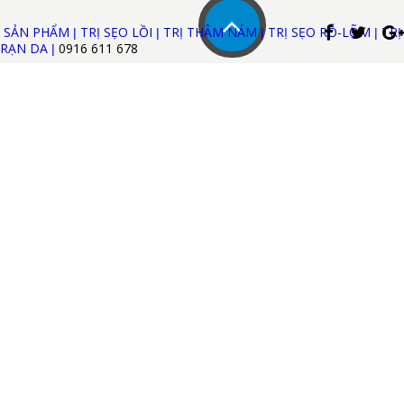
SẢN PHẨM
TRỊ SẸO LỒI
TRỊ THÂM NÁM
TRỊ SẸO RỖ-LÕM
TRỊ
|
|
|
|
RẠN DA
0916 611
678
|