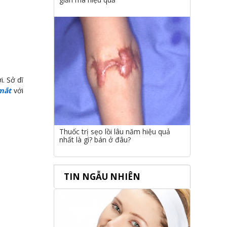
. Sở dĩ
mắt
với
Thuốc trị sẹo lồi lâu năm hiệu quả
nhất là gì? bán ở đâu?
TIN NGẪU NHIÊN