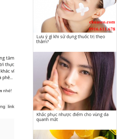
Lưu ý gì khi sử dụng thuốc trị thẹo
thâm?
ùng tăm
rì thực
khác ví
 phê...
m
nhé!
ng link
Khắc phục nhược điểm cho vùng da
quanh mắt