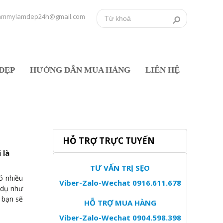
ammylamdep24h@gmail.com
ĐẸP
HƯỚNG DẪN MUA HÀNG
LIÊN HỆ
HỖ TRỢ TRỰC TUYẾN
 là
TƯ VẤN TRỊ SẸO
ó nhiều
Viber-Zalo-Wechat 0916.611.678
 dụ như
 bạn sẽ
HỖ TRỢ MUA HÀNG
Viber-Zalo-Wechat 0904.598.398