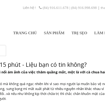
Liên hệ !
|
th
(84) 916.611.678 | (84) 916.998.698
TRANG CHỦ
SẢN PHẨM
TRỊ SẸO
LÀM 
5 phút - Liệu bạn có tin không?
 nổi ám ảnh của việc thâm quầng mắt, một là với cà chua hai
đó mà không quá ngạc nhiên khi vì sao mọi người lại muốn bảo vệ n
uầng, sưng bọng mí mắt xuất phát từ nhiều nguyên nhân khác nhau ví
y đổi…và nếu như không kịp thời chữa trị thì chắc chắn khuôn mặt của
gười.