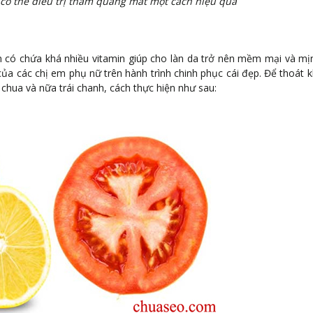
 có thể điều trị thâm quầng mắt một cách hiệu quả
m có chứa khá nhiều vitamin giúp cho làn da trở nên mềm mại và m
ủa các chị em phụ nữ trên hành trình chinh phục cái đẹp. Để thoát kh
chua và nữa trái chanh, cách thực hiện như sau: