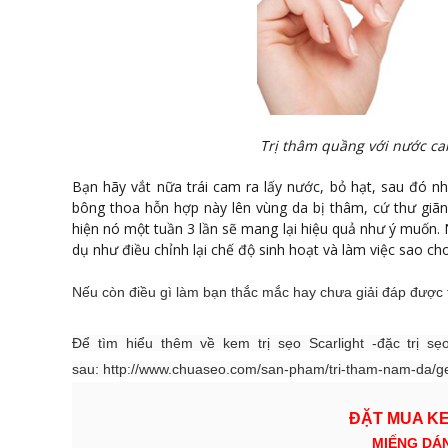
Trị thâm quầng với nước ca
Bạn hãy vắt nữa trái cam ra lấy nước, bỏ hạt, sau đó nh
bông thoa hỗn hợp này lên vùng da bị thâm, cứ thư giãn 
hiện nó một tuần 3 lần sẽ mang lại hiệu quả như ý muốn. 
dụ như điều chỉnh lại chế độ sinh hoạt và làm việc sao cho
Nếu còn điều gì làm bạn thắc mắc hay chưa giải đáp được t
Để tìm hiểu thêm về kem trị sẹo Scarlight -đặc trị s
sau:
http://www.chuaseo.com/san-pham/tri-tham-nam-da/g
ĐẶT MUA KE
MIẾNG DÁN