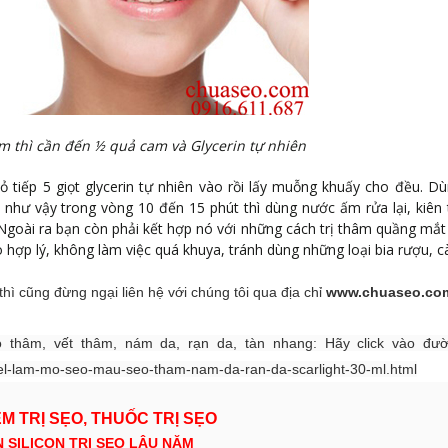
m thì cần đến ½ quả cam và Glycerin tự nhiên
ỏ tiếp 5 giọt glycerin tự nhiên vào rồi lấy muỗng khuấy cho đều. D
như vậy trong vòng 10 đến 15 phút thì dùng nước ấm rửa lại, kiên t
Ngoài ra bạn còn phải kết hợp nó với những cách trị thâm quầng mắt 
 hợp lý, không làm việc quá khuya, tránh dùng những loại bia rượu, cà
hì cũng đừng ngại liên hệ với chúng tôi qua địa chỉ
www.chuaseo.co
ẹo thâm, vết thâm, nám da, rạn da, tàn nhang: Hãy click vào đườ
el-lam-mo-seo-mau-seo-tham-nam-da-ran-da-scarlight-30-ml.html
M TRỊ SẸO, THUỐC TRỊ SẸO
 SILICON TRỊ SẸO LÂU NĂM