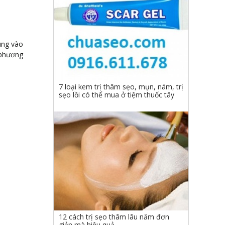
úng vào
 phương
7 loại kem trị thâm sẹo, mụn, nám, trị
sẹo lồi có thể mua ở tiệm thuốc tây
12 cách trị sẹo thâm lâu năm đơn
giản mà hiệu quả